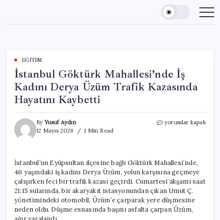
Skip
to
content
EĞITIM
İstanbul Göktürk Mahallesi’nde İş
Kadını Derya Üzüm Trafik Kazasında
Hayatını Kaybetti
İstanbul
By
Yusuf Aydın
yorumlar kapalı
Göktürk
12 Mayıs 2026
1 Min Read
Mahallesi’nde
İş
Kadını
İstanbul’un Eyüpsultan ilçesine bağlı Göktürk Mahallesi’nde,
Derya
46 yaşındaki iş kadını Derya Üzüm, yolun karşısına geçmeye
Üzüm
Trafik
çalışırken feci bir trafik kazası geçirdi. Cumartesi akşamı saat
Kazasında
21:15 sularında, bir akaryakıt istasyonundan çıkan Umut Ç.
Hayatını
yönetimindeki otomobil, Üzüm’e çarparak yere düşmesine
Kaybetti
neden oldu. Düşme esnasında başını asfalta çarpan Üzüm,
için
ağır yaralandı.