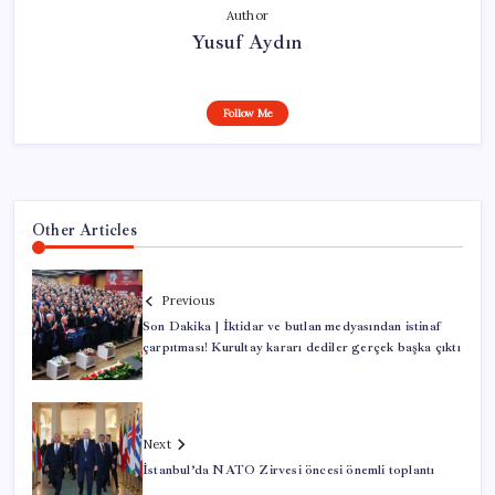
Author
Yusuf Aydın
Follow Me
Other Articles
Previous
Son Dakika | İktidar ve butlan medyasından istinaf
çarpıtması! Kurultay kararı dediler gerçek başka çıktı
Next
İstanbul’da NATO Zirvesi öncesi önemli toplantı