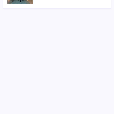
SON YAZILAR
Çin, 2 hiperspektral görüntüleme uydusunu denizden
uzaya fırlattı
İYİ Parti’den, TBMM Başkanlığı’na ‘çerçeve yasa’
başvurusu: ‘Teklif işleme alınmadan sahibine iade
edilmeli’
İran Ekonomi Bakanı, ülke ekonomisini çökertme
girişimlerinin başarısız olacağını söyledi