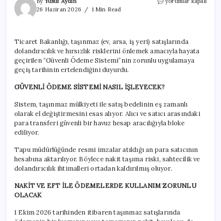
Tapu
By
Yusuf Aydın
yorumlar kapalı
sahiplerini
26 Haziran 2026
1 Min Read
ilgilendiren
zorunluluk
1
Ticaret Bakanlığı, taşınmaz (ev, arsa, iş yeri) satışlarında
Ekim’e
dolandırıcılık ve hırsızlık risklerini önlemek amacıyla hayata
ertelendi
için
geçirilen “Güvenli Ödeme Sistemi”nin zorunlu uygulamaya
geçiş tarihinin ertelendiğini duyurdu.
GÜVENLİ ÖDEME SİSTEMİ NASIL İŞLEYECEK?
Sistem, taşınmaz mülkiyeti ile satış bedelinin eş zamanlı
olarak el değiştirmesini esas alıyor. Alıcı ve satıcı arasındaki
para transferi güvenli bir havuz hesap aracılığıyla bloke
ediliyor.
Tapu müdürlüğünde resmi imzalar atıldığı an para satıcının
hesabına aktarılıyor. Böylece nakit taşıma riski, sahtecilik ve
dolandırıcılık ihtimalleri ortadan kaldırılmış oluyor.
NAKİT VE EFT İLE ÖDEMELERDE KULLANIM ZORUNLU
OLACAK
1 Ekim 2026 tarihinden itibaren taşınmaz satışlarında