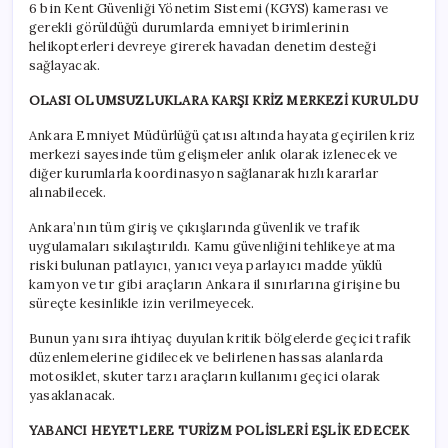
6 bin Kent Güvenliği Yönetim Sistemi (KGYS) kamerası ve
gerekli görüldüğü durumlarda emniyet birimlerinin
helikopterleri devreye girerek havadan denetim desteği
sağlayacak.
OLASI OLUMSUZLUKLARA KARŞI KRİZ MERKEZİ KURULDU
Ankara Emniyet Müdürlüğü çatısı altında hayata geçirilen kriz
merkezi sayesinde tüm gelişmeler anlık olarak izlenecek ve
diğer kurumlarla koordinasyon sağlanarak hızlı kararlar
alınabilecek.
Ankara’nın tüm giriş ve çıkışlarında güvenlik ve trafik
uygulamaları sıkılaştırıldı. Kamu güvenliğini tehlikeye atma
riski bulunan patlayıcı, yanıcı veya parlayıcı madde yüklü
kamyon ve tır gibi araçların Ankara il sınırlarına girişine bu
süreçte kesinlikle izin verilmeyecek.
Bunun yanı sıra ihtiyaç duyulan kritik bölgelerde geçici trafik
düzenlemelerine gidilecek ve belirlenen hassas alanlarda
motosiklet, skuter tarzı araçların kullanımı geçici olarak
yasaklanacak.
YABANCI HEYETLERE TURİZM POLİSLERİ EŞLİK EDECEK