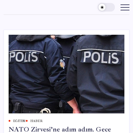
Skip
to
content
EĞITIM
HABER
NATO Zirvesi’ne adım adım. Gece