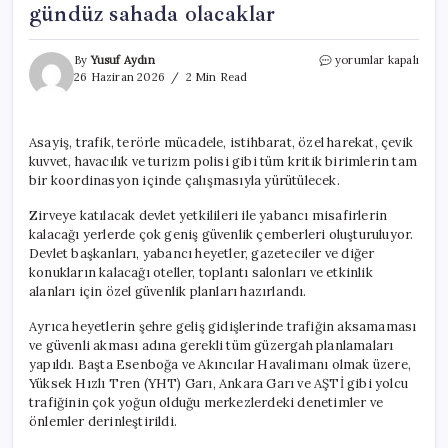
gündüz sahada olacaklar
NATO
By
Yusuf Aydın
yorumlar kapalı
Zirvesi’ne
26 Haziran 2026
2 Min Read
adım
adım.
Gece
Asayiş, trafik, terörle mücadele, istihbarat, özel harekat, çevik
gündüz
kuvvet, havacılık ve turizm polisi gibi tüm kritik birimlerin tam
sahada
olacaklar
bir koordinasyon içinde çalışmasıyla yürütülecek.
için
Zirveye katılacak devlet yetkilileri ile yabancı misafirlerin
kalacağı yerlerde çok geniş güvenlik çemberleri oluşturuluyor.
Devlet başkanları, yabancı heyetler, gazeteciler ve diğer
konukların kalacağı oteller, toplantı salonları ve etkinlik
alanları için özel güvenlik planları hazırlandı.
Ayrıca heyetlerin şehre geliş gidişlerinde trafiğin aksamaması
ve güvenli akması adına gerekli tüm güzergah planlamaları
yapıldı. Başta Esenboğa ve Akıncılar Havalimanı olmak üzere,
Yüksek Hızlı Tren (YHT) Garı, Ankara Garı ve AŞTİ gibi yolcu
trafiğinin çok yoğun olduğu merkezlerdeki denetimler ve
önlemler derinleştirildi.