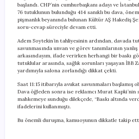
başlandı. CHP’nin cumhurbaşkanı adayı ve İstanbul
76 tutuklunun bulunduğu 414 sanıklı bu dava, önem
pişmanlık beyanında bulunan Kültür AŞ Hakediş Ş
soru-cevap süreciyle devam etti.
Adem Soytekin’in tahliyesinin ardından, davada tut
savunmasında unvan ve görev tanımlarının yanlış a
arkasındayım, ifade verirken herhangi bir baskı 
tutuklular arasında, sağlık sorunları yaşayan İBB Z
yardımıyla salona zorlandığı dikkat çekti.
Saat 11:15 itibarıyla avukat savunmaları başlamış o
Dava öğleden sonra ise reklamcı Murat Kapki’nin
mahkemeye sunduğu dilekçede, “Baskı altında verdi
ifadelerini kullanmıştı.
Bu önemli duruşma, kamuoyunun dikkatle takip ett