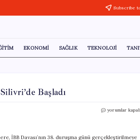
Subscribe t
ĞİTİM
EKONOMİ
SAĞLIK
TEKNOLOJİ
TANI
ilivri’de Başladı
İBB
yorumlar kapal
Davası’ndaki
38.
Duruşma
Silivri’de
üzere, İBB Davası’nın 38. duruşma günü gerçekleştirilmeye