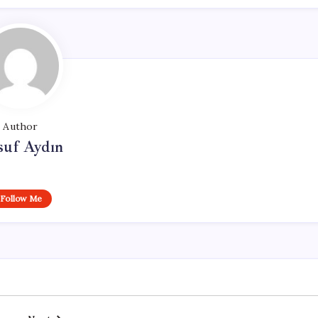
Author
suf Aydın
Follow Me