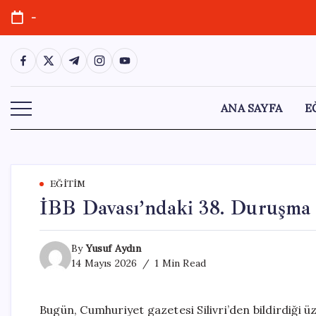
Skip
-
to
content
https://www.facebook.com/
https://twitter.com/
https://t.me/
https://www.instagram.com/
https://youtube.com/
ANA SAYFA
E
EĞITIM
İBB Davası’ndaki 38. Duruşma S
By
Yusuf Aydın
14 Mayıs 2026
1 Min Read
Bugün, Cumhuriyet gazetesi Silivri’den bildirdiği 