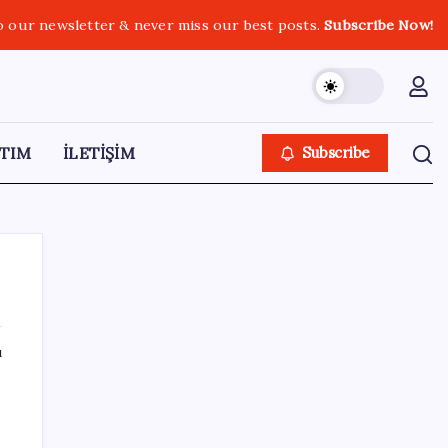
o our newsletter & never miss our best posts.
Subscribe Now!
TIM
İLETİŞİM
Subscribe
ı
SON YAZILAR
TBMM Adalet Komisyonu’nda ‘süreç yasası’
gerginliği: İzdiham yaşandı, ezilme tehlikesi