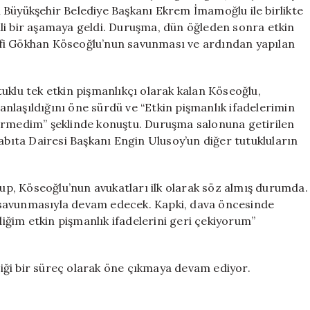
Başladı
 Büyükşehir Belediye Başkanı Ekrem İmamoğlu ile birlikte
için
li bir aşamaya geldi. Duruşma, dün öğleden sonra etkin
efi Gökhan Köseoğlu’nun savunması ve ardından yapılan
uklu tek etkin pişmanlıkçı olarak kalan Köseoğlu,
nlaşıldığını öne sürdü ve “Etkin pişmanlık ifadelerimin
görmedim” şeklinde konuştu. Duruşma salonuna getirilen
abıta Dairesi Başkanı Engin Ulusoy’un diğer tutukluların
lup, Köseoğlu’nun avukatları ilk olarak söz almış durumda.
 savunmasıyla devam edecek. Kapki, dava öncesinde
ğim etkin pişmanlık ifadelerini geri çekiyorum”
iği bir süreç olarak öne çıkmaya devam ediyor.