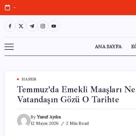
Skip
-
to
content
https://www.facebook.com/
https://twitter.com/
https://t.me/
https://www.instagram.com/
https://youtube.com/
ANA SAYFA
E
HABER
Temmuz’da Emekli Maaşları Ne 
Vatandaşın Gözü O Tarihte
By
Yusuf Aydın
12 Mayıs 2026
2 Min Read