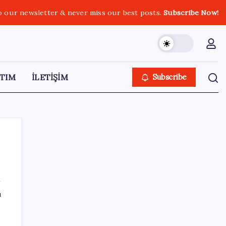
o our newsletter & never miss our best posts.
Subscribe Now!
TIM
İLETİŞİM
Subscribe
SON YAZILAR
ı
Resmi Gazete’de bugün (08.08.2026)