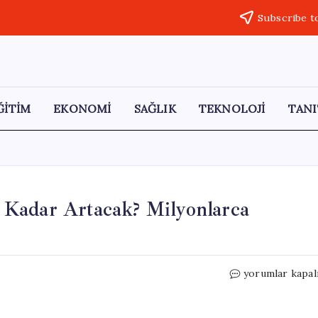
Subscribe t
ĞİTİM
EKONOMİ
SAĞLIK
TEKNOLOJİ
TANI
Kadar Artacak? Milyonlarca
Temmuz’da
yorumlar kapal
Emekli
Maaşları
Ne