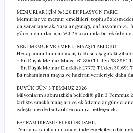
MEMURLAR İÇİN %3,28 ENFLASYON FARKI
Memurlar ve memur emeklileri, toplu sözleşmeden 
da yararlanacak. Yasalar gereği, enflasyonun %11
göre memurlar için %3,28 oranında bir ek ödeme 
YENİ MEMUR VE EMEKLİ MAAŞİ TABLOSU
Hesaplanan tahmini maaş tablosu aşağıdaki gibidir
– En Düşük Memur Maaşı: 61.890 TL’den 68.395 TL
– En Düşük Memur Emeklisi: 27.772 TL’den 30.691 T
Bu rakamların mayıs ve haziran verileriyle daha da
BÜYÜK GÜN 3 TEMMUZ 2026
Milyonların sabırsızlıkla beklediği gün 3 Temmuz 2
birlikte emekli maaşları ve ek ödemeler güncellene
iyileştirme de bu tarihten sonra netleşecek.
BAYRAM İKRAMİYELERİ DE DAHİL
Temmuz zamlarının öncesinde emeklilerin bir nefe