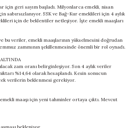
Kadar
için geri sayım başladı. Milyonlarca emekli, nisan
Artacak?
in sabırsızlanıyor. SSK ve Bağ-Kur emeklileri için 4 aylık
Milyonlarca
leri için de beklentiler netleşiyor. İşte emekli maaşları
Vatandaşın
Gözü
O
dı ve bu veriler, emekli maaşlarının yükselmesini doğrudan
Tarihte
, temmuz zammının şekillenmesinde önemli bir rol oynadı.
için
İ ALTINDA
acak zam oranı belirginleşiyor. Son 4 aylık veriler
miktarı %14,64 olarak hesaplandı. Kesin sonucun
ek verilerin beklenmesi gerekiyor.
emekli maaşı için yeni tahminler ortaya çıktı. Mevcut
i aşması bekleniyor.