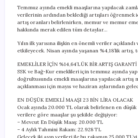
Temmuz ayında emekli maaşlarına yapılacak zamlar 
verilerinin ardından beklediği artışları öğrenmek iç
artış oranları belirlenirken, memur ve memur emekli
hakkında merak edilen tüm detaylar…
Yılın ilk yarısına ilişkin en önemli veriler açıklan
etkileyecek. Nisan ayında yaşanan %4,18’lik artış
EMEKLİLER İÇİN %14,64’LÜK BİR ARTIŞ GARANT
SSK ve Bağ-Kur emeklileri için temmuz ayında yapıl
doğrultusunda emekli maaşlarına yapılacak artış 
açıklanması için mayıs ve haziran aylarından gelec
EN DÜŞÜK EMEKLİ MAAŞI 23 BİN LİRA OLACAK
Ocak ayında 20.000 TL olarak belirlenen en düşük 
verilere göre maaşlar şu şekilde değişiyor:
– Mevcut En Düşük Maaş: 20.000 TL
– 4 Aylık Tahmini Rakam: 22.928 TL
Gelecek iki ayın verileri ile bu rakamın 25.000 TL’y