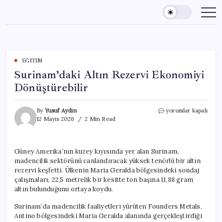
Skip
to
content
EĞITIM
Surinam’daki Altın Rezervi Ekonomiyi
Dönüştürebilir
Surinam’daki
By
Yusuf Aydın
yorumlar kapalı
Altın
12 Mayıs 2026
2 Min Read
Rezervi
Ekonomiyi
Dönüştürebilir
Güney Amerika’nın kuzey kıyısında yer alan Surinam,
için
madencilik sektörünü canlandıracak yüksek tenörlü bir altın
rezervi keşfetti. Ülkenin Maria Geralda bölgesindeki sondaj
çalışmaları, 22,5 metrelik bir kesitte ton başına 11,88 gram
altın bulunduğunu ortaya koydu.
Surinam’da madencilik faaliyetleri yürüten Founders Metals,
Antino bölgesindeki Maria Geralda alanında gerçekleştirdiği