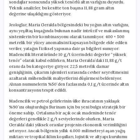
sondajlar sonucunda yüksek tenörlü altın varlığını duyurdu.
Teknik analizler, bu kesitte ton başına 11,88 gram altın
değerine ulaşıldığını gösteriyor.
Jeologlar, Maria Geralda bölgesindeki bu yoğun altın varlığını,
aynı yeşiltaş kuşağında bulunan nadir intrüzif ve makaslanmış
sistemlerin bir kombinasyonu olarak tanımlıyor. 400 × 500
metrelik bir yüzey anomalisini kapsayan bölgede elde edilen
veriler, yatağın fiziksel yapısına dair şu bilgileri sunuyor:
Madencilik literatüründe 10 g/t üzerindeki değerler “yüksek
tenör” olarak kabul edilirken, Maria Geralda’daki 11,88 g/t
oranı da bu kategoriye giriyor. 22,5 metrelik damar
genişliğinin, çıkarım işlemleri sırasında cevher seyreltmesini
azaltarak mühendislik maliyetlerini düşürmesi bekleniyor.
Alınan numunelerin %50’den fazlasında 0,1 g/t üzerinde altın
konsantrasyonu tespit edildi.
Madencilik ve petrol gelirlerinin ülke ihracatının yaklaşık
%90’ını oluşturduğu Surinam için bu yeni bulgu stratejik bir
öneme sahip. Ortalama bir açık ocak madeninde tenör
değerleri genellikle 2 g/t seviyelerinde olurken, Maria
Geralda’daki yüksek oranlar projenin ekonomik verimliliğini
artırıyor. Ancak bölgenin yıllık 4.000 milimetreyi aşan yağış
miktarı ve tropikal iklim koşulları, lojistik ve altyapı kurulumu