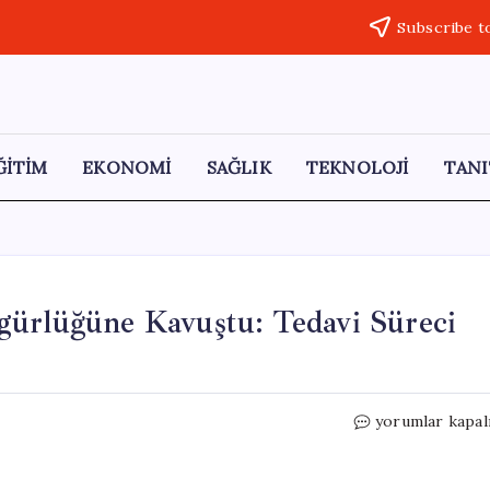
Subscribe t
ĞİTİM
EKONOMİ
SAĞLIK
TEKNOLOJİ
TANI
gürlüğüne Kavuştu: Tedavi Süreci
Çanakkale’de
yorumlar kapal
Yaban
Kuşları
Özgürlüğüne