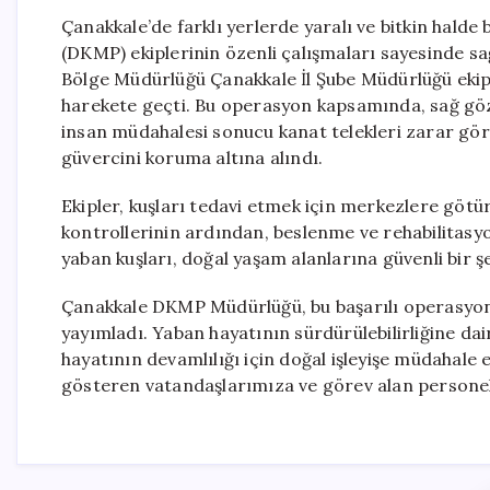
Çanakkale’de farklı yerlerde yaralı ve bitkin hald
(DKMP) ekiplerinin özenli çalışmaları sayesinde s
Bölge Müdürlüğü Çanakkale İl Şube Müdürlüğü ekipl
harekete geçti. Bu operasyon kapsamında, sağ gözü
insan müdahalesi sonucu kanat telekleri zarar gör
güvercini koruma altına alındı.
Ekipler, kuşları tedavi etmek için merkezlere göt
kontrollerinin ardından, beslenme ve rehabilitasyon
yaban kuşları, doğal yaşam alanlarına güvenli bir şe
Çanakkale DKMP Müdürlüğü, bu başarılı operasyo
yayımladı. Yaban hayatının sürdürülebilirliğine dai
hayatının devamlılığı için doğal işleyişe müdahale 
gösteren vatandaşlarımıza ve görev alan personeli