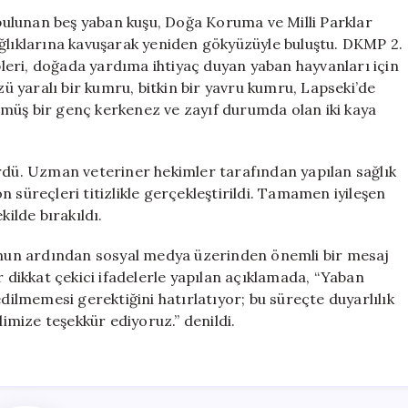
Kavuştu:
e bulunan beş yaban kuşu, Doğa Koruma ve Milli Parklar
Tedavi
ağlıklarına kavuşarak yeniden gökyüzüyle buluştu. DKMP 2.
Süreci
eri, doğada yardıma ihtiyaç duyan yaban hayvanları için
Tamamlandı
 yaralı bir kumru, bitkin bir yavru kumru, Lapseki’de
için
müş bir genç kerkenez ve zayıf durumda olan iki kaya
ürdü. Uzman veteriner hekimler tarafından yapılan sağlık
 süreçleri titizlikle gerçekleştirildi. Tamamen iyileşen
kilde bırakıldı.
nun ardından sosyal medya üzerinden önemli bir mesaj
r dikkat çekici ifadelerle yapılan açıklamada, “Yaban
edilmemesi gerektiğini hatırlatıyor; bu süreçte duyarlılık
mize teşekkür ediyoruz.” denildi.