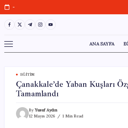
Skip
-
to
content
https://www.facebook.com/
https://twitter.com/
https://t.me/
https://www.instagram.com/
https://youtube.com/
ANA SAYFA
E
EĞITIM
Çanakkale’de Yaban Kuşları Öz
Tamamlandı
By
Yusuf Aydın
12 Mayıs 2026
1 Min Read