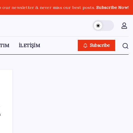
o our newsletter & never miss our best posts.
Subscribe Now!
TIM
İLETİŞİM
Subscribe
SON YAZILAR
ı
Çin, 2 hiperspektral görüntüleme uydusunu
denizden uzaya fırlattı