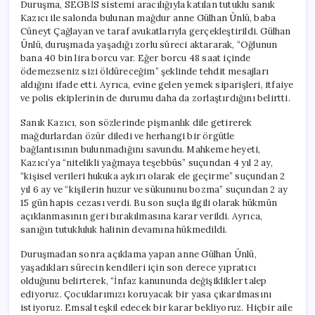
Duruşma, SEGBİS sistemi aracılığıyla katılan tutuklu sanık
Kazıcı ile salonda bulunan mağdur anne Gülhan Ünlü, baba
Cüneyt Çağlayan ve taraf avukatlarıyla gerçekleştirildi. Gülhan
Ünlü, duruşmada yaşadığı zorlu süreci aktararak, “Oğlunun
bana 40 bin lira borcu var. Eğer borcu 48 saat içinde
ödemezseniz sizi öldüreceğim” şeklinde tehdit mesajları
aldığını ifade etti. Ayrıca, evine gelen yemek siparişleri, itfaiye
ve polis ekiplerinin de durumu daha da zorlaştırdığını belirtti.
Sanık Kazıcı, son sözlerinde pişmanlık dile getirerek
mağdurlardan özür diledi ve herhangi bir örgütle
bağlantısının bulunmadığını savundu. Mahkeme heyeti,
Kazıcı’ya “nitelikli yağmaya teşebbüs” suçundan 4 yıl 2 ay,
“kişisel verileri hukuka aykırı olarak ele geçirme” suçundan 2
yıl 6 ay ve “kişilerin huzur ve sükununu bozma” suçundan 2 ay
15 gün hapis cezası verdi. Bu son suçla ilgili olarak hükmün
açıklanmasının geri bırakılmasına karar verildi. Ayrıca,
sanığın tutukluluk halinin devamına hükmedildi.
Duruşmadan sonra açıklama yapan anne Gülhan Ünlü,
yaşadıkları sürecin kendileri için son derece yıpratıcı
olduğunu belirterek, “İnfaz kanununda değişiklikler talep
ediyoruz. Çocuklarımızı koruyacak bir yasa çıkarılmasını
istiyoruz. Emsal teşkil edecek bir karar bekliyoruz. Hiçbir aile