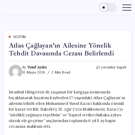
Skip
to
content
EĞITIM
Atlas Çağlayan’ın Ailesine Yönelik
Tehdit Davasında Cezası Belirlendi
Atlas
By
Yusuf Aydın
yorumlar kapalı
Çağlayan’ın
13 Mayıs 2026
2 Min Read
Ailesine
Yönelik
Tehdit
İstanbul Güngören’de yaşanan bir kargaşa sonucunda
Davasında
bıçaklanarak hayatını kaybeden 17 yaşındaki Atlas Çağlayan’ın
Cezası
Belirlendi
ailesini tehdit eden Muhammed Yusuf Kazıcı hakkında önemli
için
bir karar verildi. Bakırköy 15. Ağır Ceza Mahkemesi, Kazıcı’yı
“nitelikli yağmaya teşebbüs” ve “kişisel verileri hukuka aykırı
olarak ele geçirme” suçlarından toplamda 6 yıl 8 ay hapis
cezasına mahkum etti.