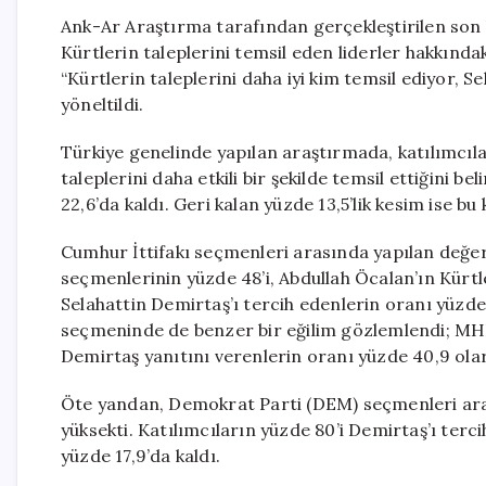
Ank-Ar Araştırma tarafından gerçekleştirilen son
Kürtlerin taleplerini temsil eden liderler hakkında
“Kürtlerin taleplerini daha iyi kim temsil ediyor,
yöneltildi.
Türkiye genelinde yapılan araştırmada, katılımcıla
taleplerini daha etkili bir şekilde temsil ettiğini b
22,6’da kaldı. Geri kalan yüzde 13,5’lik kesim ise b
Cumhur İttifakı seçmenleri arasında yapılan değer
seçmenlerinin yüzde 48’i, Abdullah Öcalan’ın Kürtler
Selahattin Demirtaş’ı tercih edenlerin oranı yüzde 
seçmeninde de benzer bir eğilim gözlemlendi; MHP
Demirtaş yanıtını verenlerin oranı yüzde 40,9 olar
Öte yandan, Demokrat Parti (DEM) seçmenleri aras
yüksekti. Katılımcıların yüzde 80’i Demirtaş’ı terc
yüzde 17,9’da kaldı.