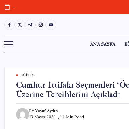
Skip
-
to
content
https://www.facebook.com/
https://twitter.com/
https://t.me/
https://www.instagram.com/
https://youtube.com/
ANA SAYFA
E
EĞITIM
Cumhur İttifakı Seçmenleri ‘Öc
Üzerine Tercihlerini Açıkladı
By
Yusuf Aydın
13 Mayıs 2026
1 Min Read