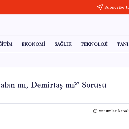
Subscribe t
ĞİTİM
EKONOMİ
SAĞLIK
TEKNOLOJİ
TANI
alan mı, Demirtaş mı?’ Sorusu
Cumhur
yorumlar kapal
İttifakı
Seçmenleri
‘Öcalan