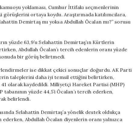
mı,
 kamuoyu yoklaması, Cumhur İttifakı seçmenlerinin
Demirtaş
ki görüşlerini ortaya koydu. Araştırmada katılımcılara,
mı?’
 Selahattin Demirtaş mı yoksa Abdullah Öcalan mı?” sorusu
Sorusu
Üzerine
Tercihlerini
rın yüzde 63,9’u Selahattin Demirtaş’ın Kürtlerin
Açıkladı
elirtirken, Abdullah Öcalan’ı tercih edenlerin oranı yüzde
için
u konuda bir görüş belirtmedi.
lendirmeler ise dikkat çekici sonuçlar doğurdu. AK Parti
in taleplerini daha iyi temsil ettiğini belirtirken,
41 olarak kaydedildi. Milliyetçi Hareket Partisi (MHP)
 tabanının yüzde 44,5’i Öcalan’ı tercih ederken,
ak belirlendi.
ında Selahattin Demirtaş’a yönelik destek oldukça
ih ederken, Abdullah Öcalan diyenlerin oranı yalnızca