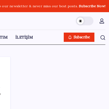
o our newsletter & never miss our best posts.
Subscribe Now!
TIM
İLETİŞİM
Subscribe
SON YAZILAR
ı
Huawei Nova 16 SE 8500mAh Batarya ve
Uydu Bağlantısı ile Tanıtıldı