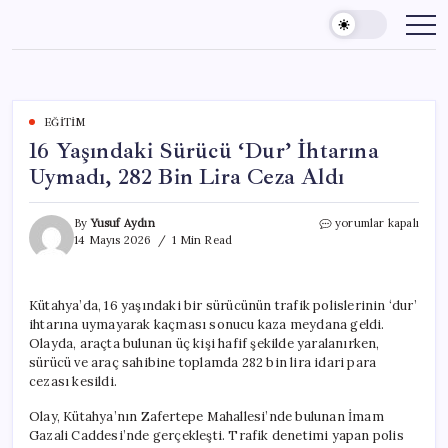
Skip
to
content
EĞITIM
16 Yaşındaki Sürücü ‘Dur’ İhtarına
Uymadı, 282 Bin Lira Ceza Aldı
16
By
Yusuf Aydın
yorumlar kapalı
Yaşındaki
14 Mayıs 2026
1 Min Read
Sürücü
‘Dur’
İhtarına
Kütahya’da, 16 yaşındaki bir sürücünün trafik polislerinin ‘dur’
Uymadı,
ihtarına uymayarak kaçması sonucu kaza meydana geldi.
282
Bin
Olayda, araçta bulunan üç kişi hafif şekilde yaralanırken,
Lira
sürücü ve araç sahibine toplamda 282 bin lira idari para
Ceza
cezası kesildi.
Aldı
için
Olay, Kütahya’nın Zafertepe Mahallesi’nde bulunan İmam
Gazali Caddesi’nde gerçekleşti. Trafik denetimi yapan polis