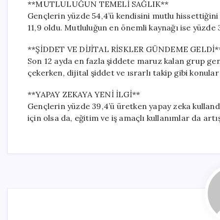
**MUTLULUĞUN TEMELİ SAĞLIK**
Gençlerin yüzde 54,4’ü kendisini mutlu hissettiğin
11,9 oldu. Mutluluğun en önemli kaynağı ise yüzde 38
**ŞİDDET VE DİJİTAL RİSKLER GÜNDEME GELDİ*
Son 12 ayda en fazla şiddete maruz kalan grup genç
çekerken, dijital şiddet ve ısrarlı takip gibi konular
**YAPAY ZEKAYA YENİ İLGİ**
Gençlerin yüzde 39,4’ü üretken yapay zeka kullandığ
için olsa da, eğitim ve iş amaçlı kullanımlar da art