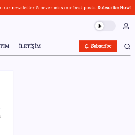
o our newsletter & never miss our best posts.
Subscribe Now!
TIM
İLETİŞİM
Subscribe
e
SON YAZILAR
ı
İş Bankası’nda üst yönetim değişikliği