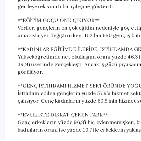
gerileyerek sınırlı bir iyileşme gösterdi.
**EĞİTİM GÖÇÜ ÖNE ÇIKIYOR**
Veriler, gençlerin en çok eğitim nedeniyle göç etti
amacıyla yer değiştirirken, 102 bin 660 genç iş bulm
**KADINLAR EĞİTİMDE İLERİDE, İSTİHDAMDA GE
Yükseköğretimde net okullaşma oranı yüzde 46,3 ik
39,9) üzerinde gerçekleşti. Ancak iş gücü piyasas
görülüyor.
**GENÇ İSTİHDAMI HİZMET SEKTÖRÜNDE YOĞ
İstihdam edilen gençlerin yüzde 57,9’u hizmet sekt
çalışıyor. Genç kadınların yüzde 69,5’inin hizmet 
**EVLİLİKTE DİKKAT ÇEKEN FARK**
Genç erkeklerin yüzde 96,8’i hiç evlenmemişken, bu
kadınların oranı ise yüzde 10,7 ile erkeklerin yaklaş