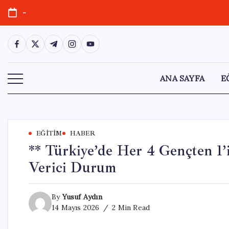
Skip
-
to
content
https://www.facebook.com/
https://twitter.com/
https://t.me/
https://www.instagram.com/
https://youtube.com/
ANA SAYFA
E
EĞITIM
HABER
** Türkiye’de Her 4 Gençten 1’
Verici Durum
By
Yusuf Aydın
14 Mayıs 2026
2 Min Read