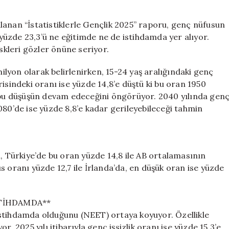
Gençten
1’i
lanan “İstatistiklerle Gençlik 2025” raporu, genç nüfusun
Eğitim
üzde 23,3’ü ne eğitimde ne de istihdamda yer alıyor.
ve
iskleri gözler önüne seriyor.
İstihdam
Dışında:
milyon olarak belirlenirken, 15-24 yaş aralığındaki genç
Endişe
isindeki oranı ise yüzde 14,8’e düştü ki bu oran 1950
Verici
, bu düşüşün devam edeceğini öngörüyor. 2040 yılında gen
Durum
için
080’de ise yüzde 8,8’e kadar gerileyebileceği tahmin
n, Türkiye’de bu oran yüzde 14,8 ile AB ortalamasının
s oranı yüzde 12,7 ile İrlanda’da, en düşük oran ise yüzde
STİHDAMDA**
istihdamda olduğunu (NEET) ortaya koyuyor. Özellikle
. 2025 yılı itibarıyla genç işsizlik oranı ise yüzde 15,3’e