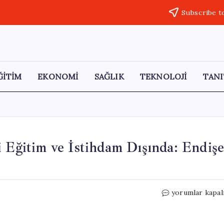
Subscribe t
ĞİTİM
EKONOMİ
SAĞLIK
TEKNOLOJİ
TANI
i Eğitim ve İstihdam Dışında: Endiş
**
yorumlar kapal
Türkiye’de
Her
4