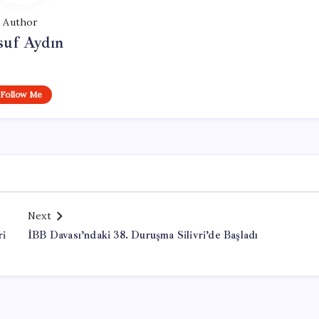
Author
suf Aydın
Follow Me
Next
ri
İBB Davası’ndaki 38. Duruşma Silivri’de Başladı