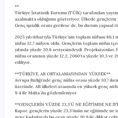
**
Türkiye İstatistik Kurumu (TÜİK) tarafından yayım
azalmakta olduğunu gösteriyor. Ülkede gençlerin y
Genç işsizlik oranı gerilese de, bu durum yapısal r
2025 yılı itibarıyla Türkiye’nin toplam nüfusu 86,1 
nüfus 12,7 milyon oldu. Gençlerin toplam nüfus içer
yılında yüzde 20,8 seviyesindeydi. Projeksiyonlar
nüfus oranının yüzde 12,2, 2060’ta yüzde 10,3 ve 2
ediliyor.
**TÜRKİYE, AB ORTALAMASINDAN YÜKSEK**
Avrupa Birliği’nde genç nüfus oranı yüzde 10,7 ike
üzerinde. AB ülkeleri arasında en yüksek genç nüfu
9,4 ile Malta’da gözlemleniyor.
**GENÇLERİN YÜZDE 23,3’Ü NE EĞİTİMDE NE İ
Rapor, gençlerin yüzde 23,3’ünün ne eğitimde ne 
genç kadınlarda bu oran yüzde 30,9 ile dikkat çekiyor