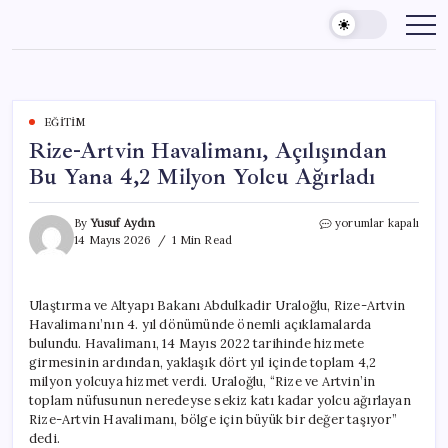
Skip
to
content
EĞITIM
Rize-Artvin Havalimanı, Açılışından
Bu Yana 4,2 Milyon Yolcu Ağırladı
Rize-
By
Yusuf Aydın
yorumlar kapalı
Artvin
14 Mayıs 2026
1 Min Read
Havalimanı,
Açılışından
Bu
Ulaştırma ve Altyapı Bakanı Abdulkadir Uraloğlu, Rize-Artvin
Yana
Havalimanı’nın 4. yıl dönümünde önemli açıklamalarda
4,2
Milyon
bulundu. Havalimanı, 14 Mayıs 2022 tarihinde hizmete
Yolcu
girmesinin ardından, yaklaşık dört yıl içinde toplam 4,2
Ağırladı
milyon yolcuya hizmet verdi. Uraloğlu, “Rize ve Artvin’in
için
toplam nüfusunun neredeyse sekiz katı kadar yolcu ağırlayan
Rize-Artvin Havalimanı, bölge için büyük bir değer taşıyor”
dedi.