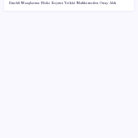
Emekli Maaşlarına Bloke Koyma Yetkisi Mahkemeden Onay Aldı
SON YAZILAR
Resmi Gazete’de bugün (08.08.2026)
İş Bankası’nda üst yönetim değişikliği
Citi, üçüncü çeyrek petrol tahminini yükseltti
TBMM Adalet Komisyonu’nda ‘süreç yasası’
gerginliği: İzdiham yaşandı, ezilme tehlikesi
geçirdiler!
Gökhan Günaydın: ‘Seçimden kaçmasınlar. Sokağa