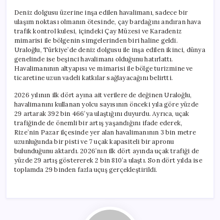
Deniz dolgusu üzerine inşa edilen havalimanı, sadece bir
ulaşım noktası olmanın ötesinde, çay bardağını andıran hava
trafik kontrol kulesi, içindeki Çay Müzesi ve Karadeniz
mimarisi ile bölgenin simgelerinden biri haline geldi.
Uraloğlu, Türkiye’de deniz dolgusu ile inşa edilen ikinci, dünya
genelinde ise beşinci havalimanı olduğunu hatırlattı.
Havalimanının altyapısı ve mimarisi ile bölge turizmine ve
ticaretine uzun vadeli katkılar sağlayacağını belirtti.
2026 yılının ilk dört ayına ait verilere de değinen Uraloğlu,
havalimanını kullanan yolcu sayısının önceki yıla göre yüzde
29 artarak 392 bin 466’ya ulaştığını duyurdu. Ayrıca, uçak
trafiğinde de önemli bir artış yaşandığını ifade ederek,
Rize’nin Pazar ilçesinde yer alan havalimanının 3 bin metre
uzunluğunda bir pisti ve 7 uçak kapasiteli bir apronu
bulunduğunu aktardı. 2026’nın ilk dört ayında uçak trafiği de
yüzde 29 artış göstererek 2 bin 810’a ulaştı. Son dört yılda ise
toplamda 29 binden fazla uçuş gerçekleştirildi.