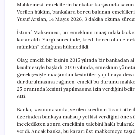
Mahkemesi, emeklilerin bankalar karşısında savunm
Verilen hüküm, bankalara borcu bulunan emekliler
Yusuf Arslan, 14 Mayıs 2026, 3 dakika okuma süresi
İstinaf Mahkemesi, bir emeklinin maaşındaki blokeni
karar aldı. Yargı sürecinde, kredi borcu olan eme
mümkün” olduğuna hükmedildi.
Olay, emekli bir kişinin 2015 yılında bir bankadan
kesilmesiyle başladı. 2016 yılında, emeklinin yönet
gerekçesiyle maaşından kesintiler yapılmaya devam 
durdurulmasına rağmen, emekli bu durumu mahkeme
25 oranında kesinti yapılmasına izin verdiğini beli
etti.
Banka, savunmasında, verilen kredinin ticari nitel
üzerinden bankaya mahsup yetkisi verdiğini öne sü
inceledikten sonra emeklinin talebini haklı bularak
verdi. Ancak banka, bu kararı üst mahkemeye taşıd