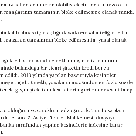
Mahkemeden
asız kalmasına neden olabilecek bir karara imza attı.
Onay
in maaşlarının tamamının bloke edilmesine olanak tanıdı.
Aldı
.
için
n kaldırılması için açtığı davada emsal niteliğinde bir
kli maaşının tamamının bloke edilmesinin “yasal olarak
 aldığı kredi sonrasında emekli maaşının tamamının
iminde bulunduğu bir ticari şirketin kredi borcu
edildi. 2018 yılında yapılan başvuruyla kesintiler
ye taşıdı. Emekli, yasaların maaşından en fazla yüzde
rterek, geçmişteki tam kesintilerin geri ödenmesini talep
ikte olduğunu ve emeklinin sözleşme ile tüm hesapları
rdü. Adana 2. Asliye Ticaret Mahkemesi, dosyayı
 banka tarafından yapılan kesintilerin iadesine karar
ı.