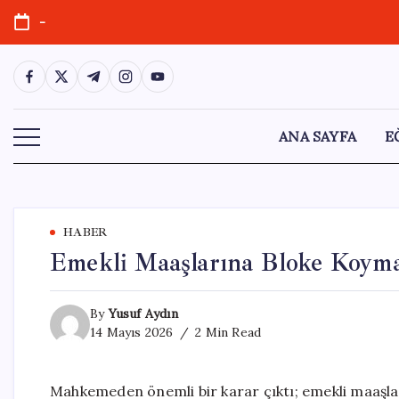
Skip
-
to
content
https://www.facebook.com/
https://twitter.com/
https://t.me/
https://www.instagram.com/
https://youtube.com/
ANA SAYFA
E
HABER
Emekli Maaşlarına Bloke Koym
By
Yusuf Aydın
14 Mayıs 2026
2 Min Read
Mahkemeden önemli bir karar çıktı; emekli maaşla