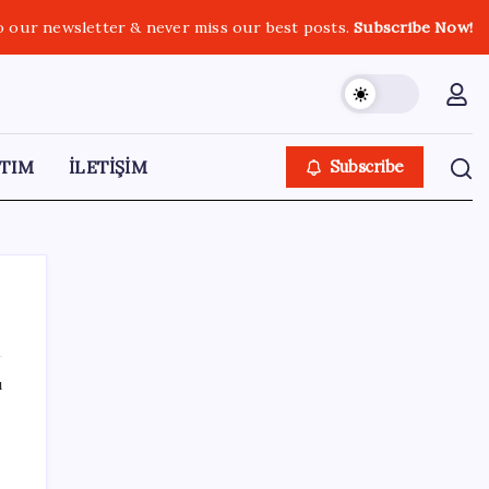
o our newsletter & never miss our best posts.
Subscribe Now!
TIM
İLETİŞİM
Subscribe
ı
SON YAZILAR
İş Bankası’nda üst yönetim değişikliği