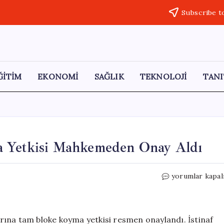
Subscribe t
ĞİTİM
EKONOMİ
SAĞLIK
TEKNOLOJİ
TANI
a Yetkisi Mahkemeden Onay Aldı
Emekli
yorumlar kapal
Maaşlarına
Bloke
Koyma
Yetkisi
rına tam bloke koyma yetkisi resmen onaylandı. İstinaf