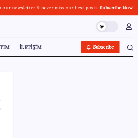
o our newsletter & never miss our best posts.
Subscribe Now!
TIM
İLETİŞİM
Subscribe
ı
SON YAZILAR
Çin, 2 hiperspektral görüntüleme uydusunu
denizden uzaya fırlattı