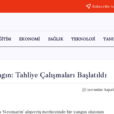
Subscribe t
ĞİTİM
EKONOMİ
SAĞLIK
TEKNOLOJİ
TANI
ın: Tahliye Çalışmaları Başlatıldı
İstanbul’daki
yorumlar kapal
Ünlü
AVM’de
Yangın:
Tahliye
n ‘Neomarin’ alışveriş merkezinde bir yangın olayının