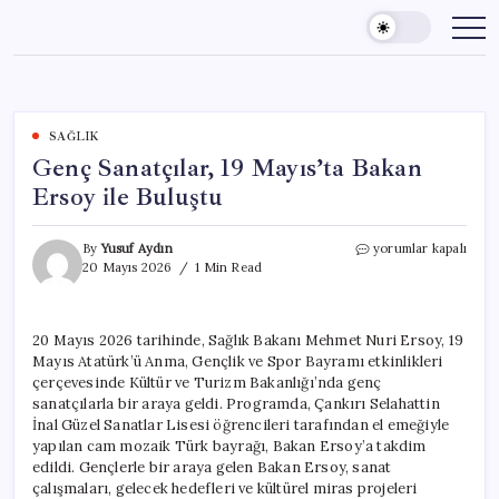
Skip
to
content
SAĞLIK
Genç Sanatçılar, 19 Mayıs’ta Bakan
Ersoy ile Buluştu
Genç
By
Yusuf Aydın
yorumlar kapalı
Sanatçılar,
20 Mayıs 2026
1 Min Read
19
Mayıs’ta
Bakan
20 Mayıs 2026 tarihinde, Sağlık Bakanı Mehmet Nuri Ersoy, 19
Ersoy
Mayıs Atatürk’ü Anma, Gençlik ve Spor Bayramı etkinlikleri
ile
Buluştu
çerçevesinde Kültür ve Turizm Bakanlığı’nda genç
için
sanatçılarla bir araya geldi. Programda, Çankırı Selahattin
İnal Güzel Sanatlar Lisesi öğrencileri tarafından el emeğiyle
yapılan cam mozaik Türk bayrağı, Bakan Ersoy’a takdim
edildi. Gençlerle bir araya gelen Bakan Ersoy, sanat
çalışmaları, gelecek hedefleri ve kültürel miras projeleri