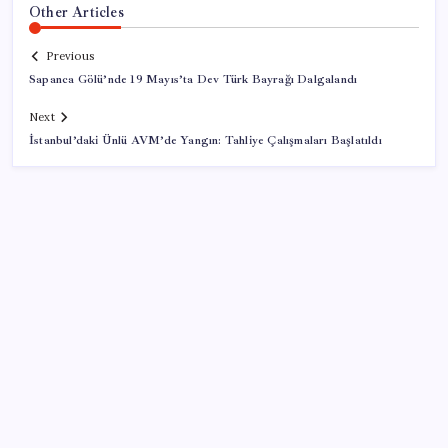
Other Articles
Previous
Sapanca Gölü’nde 19 Mayıs’ta Dev Türk Bayrağı Dalgalandı
Next
İstanbul’daki Ünlü AVM’de Yangın: Tahliye Çalışmaları Başlatıldı
SON YAZILAR
Çin, 2 hiperspektral görüntüleme uydusunu denizden
uzaya fırlattı