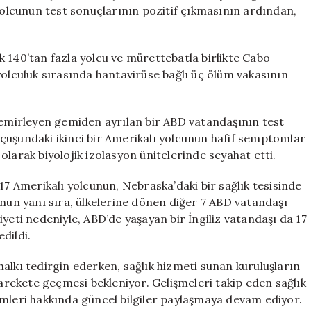
Korkutucu
 yolcunun test sonuçlarının pozitif çıkmasının ardından,
Gelişmeler
için
 140’tan fazla yolcu ve mürettebatla birlikte Cabo
yolculuk sırasında hantavirüse bağlı üç ölüm vakasının
 demirleyen gemiden ayrılan bir ABD vatandaşının test
e uçuşundaki ikinci bir Amerikalı yolcunun hafif semptomlar
ı olarak biyolojik izolasyon ünitelerinde seyahat etti.
17 Amerikalı yolcunun, Nebraska’daki bir sağlık tesisinde
unun yanı sıra, ülkelerine dönen diğer 7 ABD vatandaşı
yeti nedeniyle, ABD’de yaşayan bir İngiliz vatandaşı da 17
edildi.
e halkı tedirgin ederken, sağlık hizmeti sunan kuruluşların
harekete geçmesi bekleniyor. Gelişmeleri takip eden sağlık
emleri hakkında güncel bilgiler paylaşmaya devam ediyor.