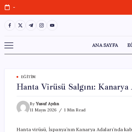
Skip
-
to
content
https://www.facebook.com/
https://twitter.com/
https://t.me/
https://www.instagram.com/
https://youtube.com/
ANA SAYFA
E
EĞITIM
Hanta Virüsü Salgını: Kanarya
By
Yusuf Aydın
11 Mayıs 2026
1 Min Read
Hanta virüsü, İspanya’nın Kanarya Adaları’nda ka