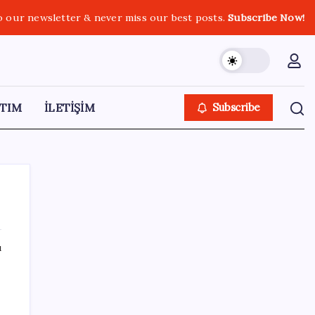
o our newsletter & never miss our best posts.
Subscribe Now!
TIM
İLETİŞİM
Subscribe
ı
SON YAZILAR
Çin, 2 hiperspektral görüntüleme uydusunu
denizden uzaya fırlattı