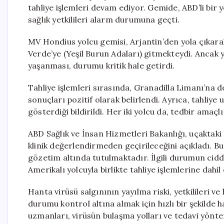
tahliye işlemleri devam ediyor. Gemide, ABD’li bir
sağlık yetkilileri alarm durumuna geçti.
MV Hondius yolcu gemisi, Arjantin’den yola çıkarak
Verde’ye (Yeşil Burun Adaları) gitmekteydi. Ancak 
yaşanması, durumu kritik hale getirdi.
Tahliye işlemleri sırasında, Granadilla Limanı’na
sonuçları pozitif olarak belirlendi. Ayrıca, tahliy
gösterdiği bildirildi. Her iki yolcu da, tedbir amaçl
ABD Sağlık ve İnsan Hizmetleri Bakanlığı, uçaktaki 
klinik değerlendirmeden geçirileceğini açıkladı. B
gözetim altında tutulmaktadır. İlgili durumun ciddi
Amerikalı yolcuyla birlikte tahliye işlemlerine dahil 
Hanta virüsü salgınının yayılma riski, yetkilileri v
durumu kontrol altına almak için hızlı bir şekilde 
uzmanları, virüsün bulaşma yolları ve tedavi yönt