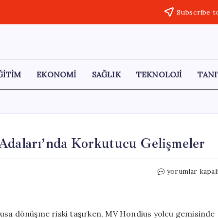
Subscribe t
ĞİTİM
EKONOMİ
SAĞLIK
TEKNOLOJİ
TANI
 Adaları’nda Korkutucu Gelişmeler
Hanta
yorumlar kapal
Virüsü
Salgını:
Kanarya
Adaları’nda
busa dönüşme riski taşırken, MV Hondius yolcu gemisinde