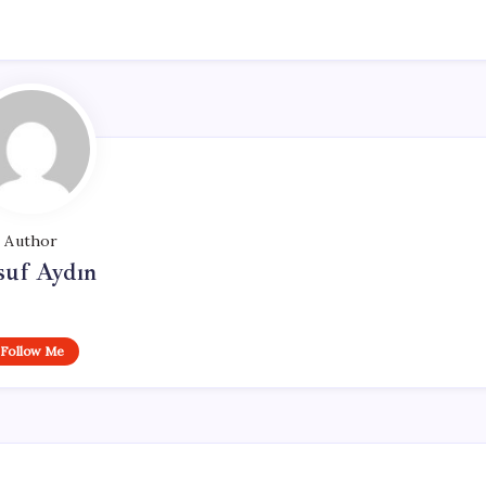
Author
suf Aydın
Follow Me