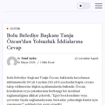
Skip
to
content
EĞITIM
Bolu Belediye Başkanı Tanju
Özcan’dan Yolsuzluk İddialarına
Cevap
Bolu
By
Yusuf Aydın
yorumlar kapalı
Belediye
14 Mayıs 2026
1 Min Read
Başkanı
Tanju
Özcan’dan
Bolu Belediye Başkanı Tanju Özcan, hakkında hazırlanan
Yolsuzluk
iddianamede 90 yıl 3 aydan 263 yıl 6 aya kadar hapis cezası
İddialarına
Cevap
talep edilmesine ilişkin açıklamalarda bulundu. Özcan,
için
kendisinin veya yakınlarının herhangi bir menfaat
sağlamadığına dikkat çekerek, “Eğer ben kendime veya
çevreme fayda sağlamadıysam, bu kadar yolsuzluğu kimin için
yapmışım?” şeklinde bir soru yöneltti.