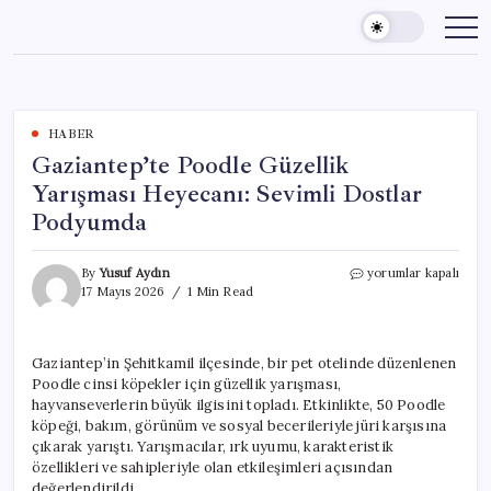
Skip
to
content
HABER
Gaziantep’te Poodle Güzellik
Yarışması Heyecanı: Sevimli Dostlar
Podyumda
Gaziantep’te
By
Yusuf Aydın
yorumlar kapalı
Poodle
17 Mayıs 2026
1 Min Read
Güzellik
Yarışması
Heyecanı:
Gaziantep’in Şehitkamil ilçesinde, bir pet otelinde düzenlenen
Sevimli
Poodle cinsi köpekler için güzellik yarışması,
Dostlar
Podyumda
hayvanseverlerin büyük ilgisini topladı. Etkinlikte, 50 Poodle
için
köpeği, bakım, görünüm ve sosyal becerileriyle jüri karşısına
çıkarak yarıştı. Yarışmacılar, ırk uyumu, karakteristik
özellikleri ve sahipleriyle olan etkileşimleri açısından
değerlendirildi.