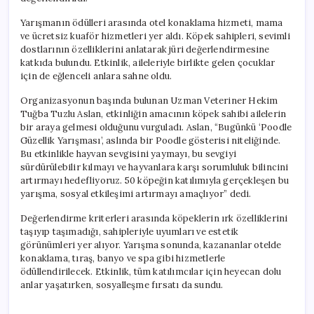
Yarışmanın ödülleri arasında otel konaklama hizmeti, mama
ve ücretsiz kuaför hizmetleri yer aldı. Köpek sahipleri, sevimli
dostlarının özelliklerini anlatarak jüri değerlendirmesine
katkıda bulundu. Etkinlik, aileleriyle birlikte gelen çocuklar
için de eğlenceli anlara sahne oldu.
Organizasyonun başında bulunan Uzman Veteriner Hekim
Tuğba Tuzlu Aslan, etkinliğin amacının köpek sahibi ailelerin
bir araya gelmesi olduğunu vurguladı. Aslan, “Bugünkü ‘Poodle
Güzellik Yarışması’, aslında bir Poodle gösterisi niteliğinde.
Bu etkinlikle hayvan sevgisini yaymayı, bu sevgiyi
sürdürülebilir kılmayı ve hayvanlara karşı sorumluluk bilincini
artırmayı hedefliyoruz. 50 köpeğin katılımıyla gerçekleşen bu
yarışma, sosyal etkileşimi artırmayı amaçlıyor” dedi.
Değerlendirme kriterleri arasında köpeklerin ırk özelliklerini
taşıyıp taşımadığı, sahipleriyle uyumları ve estetik
görünümleri yer alıyor. Yarışma sonunda, kazananlar otelde
konaklama, tıraş, banyo ve spa gibi hizmetlerle
ödüllendirilecek. Etkinlik, tüm katılımcılar için heyecan dolu
anlar yaşatırken, sosyalleşme fırsatı da sundu.