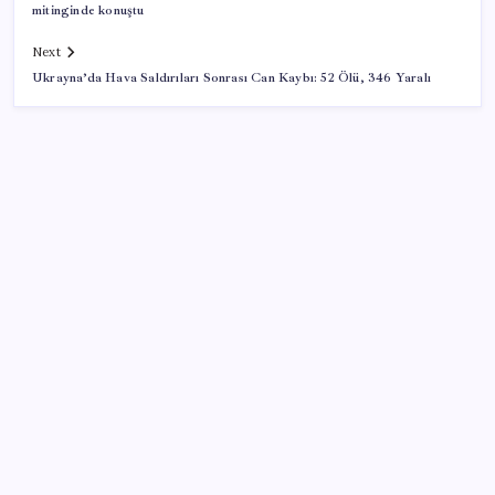
mitinginde konuştu
Next
Ukrayna’da Hava Saldırıları Sonrası Can Kaybı: 52 Ölü, 346 Yaralı
SON YAZILAR
Fırtına uçuracak, sağanak vuracak! Yurdun yarısı için
ciddi uyarı geldi
Resmi Gazete’de bugün (08.08.2026)
İş Bankası’nda üst yönetim değişikliği