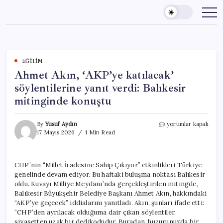
Skip
to
content
EĞITIM
Ahmet Akın, ‘AKP’ye katılacak’
söylentilerine yanıt verdi: Balıkesir
mitinginde konuştu
Ahmet
By
Yusuf Aydın
yorumlar kapalı
Akın,
17 Mayıs 2026
1 Min Read
‘AKP’ye
katılacak’
söylentilerine
CHP’nin “Millet İradesine Sahip Çıkıyor” etkinlikleri Türkiye
yanıt
genelinde devam ediyor. Bu haftaki buluşma noktası Balıkesir
verdi:
Balıkesir
oldu. Kuvayı Milliye Meydanı’nda gerçekleştirilen mitingde,
mitinginde
Balıkesir Büyükşehir Belediye Başkanı Ahmet Akın, hakkındaki
konuştu
“AKP’ye geçecek” iddialarını yanıtladı. Akın, şunları ifade etti:
için
“CHP’den ayrılacak olduğuma dair çıkan söylentiler,
siyasetten uzak bir dedikodudur. Buradan, huzurunuzda bir