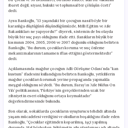
ibaret değil, siyasi, hukuki ve toplumsal bir çöküşün özeti”
dedi.
Aysu Bankoğlu, “13 yaşındaki bir çocuğun nasıl böyle bir
karanlığa düştüğünü düşündüğümüzde, Milli Eğitim ve Aile
Bakanlıkları ne yapıyordu?” diyerek, sistemin de bu olayda
büyük bir suç payı olduğunu ifade etti. Sanıkların büyük bir
kısmının 2004, 2005, 2006 ve 2007 doğumlu olduğunu belirten
Bankoğlu, “Bu durum, çocukları koruma ve suç önleme
mekanizmalarının tamamen iflas ettiğini göstermektedir”
dedi.
Açıklamasında mağdur çocuğun Adli Görüşme Odası’nda “kan
kustum” ifadesini kullandığını belirten Bankoğlu, yetkililerin
mağdur çocukları korumak yerine propaganda yapmakla
meşgul olduğunu söyledi. “Bu durum, Saray’ın ‘Aile Nüfus On
Yılı’ politikasının, Türkiye’nin gerçeklerinden uzak bir
zihniyetin eseri olduğunu ortaya koymaktadır”
değerlendirmesinde bulundu.
Son olarak, sokaklarda çocukların uyuşturucu tehdidi altında
yaşam mücadelesi verdiğini ve okulların boşaldığını ifade eden
Bankoğlu, “Çocuklar eğitimden koparılmış, işçi yapılmış
durumda. Hal böyleyken, hükümetin aile planlaması adı altında