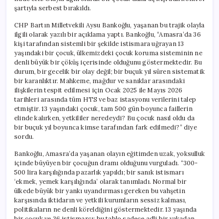
için
şartıyla serbest bırakıldı.
CHP Bartın Milletvekili Aysu Bankoğlu, yaşanan bu trajik olayla
ilgili olarak yazılı bir açıklama yaptı. Bankoğlu, “Amasra’da 36
kişi tarafından sistemli bir şekilde istismara uğrayan 13
yaşındaki bir çocuk, ülkemizdeki çocuk koruma sisteminin ne
denli büyük bir çöküş içerisinde olduğunu göstermektedir. Bu
durum, bir gecelik bir olay değil; bir buçuk yıl süren sistematik
bir karanlıktır. Mahkeme, mağdur ve sanıklar arasındaki
ilişkilerin tespit edilmesi için Ocak 2025 ile Mayıs 2026
tarihleri arasında tüm HTS ve baz istasyonu verilerini talep
etmiştir. 13 yaşındaki çocuk, tam 500 gün boyunca faillerin
elinde kalırken, yetkililer neredeydi? Bu çocuk nasıl oldu da
bir buçuk yıl boyunca kimse tarafından fark edilmedi?” diye
sordu.
Bankoğlu, Amasra’da yaşanan olayın eğitimden uzak, yoksulluk
içinde büyüyen bir çocuğun dramı olduğunu vurguladı. “300-
500 lira karşılığında pazarlık yapıldı; bir sanık istismarı
‘ekmek, yemek karşılığında’ olarak tanımladı. Normal bir
ülkede büyük bir yankı uyandırması gereken bu vahşetin
karşısında iktidarın ve yetkili kurumların sessiz kalması,
politikaların ne denli köreldiğini göstermektedir. 13 yaşında
bir çocuk ve 36 istismarcı; bu tablo sadece adli bir vakadan