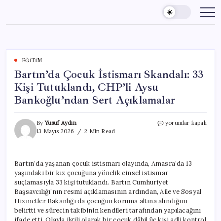
Skip
to
content
EĞITIM
Bartın’da Çocuk İstismarı Skandalı: 33
Kişi Tutuklandı, CHP’li Aysu
Bankoğlu’ndan Sert Açıklamalar
Bartın’da
By
Yusuf Aydın
yorumlar kapalı
Çocuk
13 Mayıs 2026
2 Min Read
İstismarı
Skandalı:
33
Bartın’da yaşanan çocuk istismarı olayında, Amasra’da 13
Kişi
yaşındaki bir kız çocuğuna yönelik cinsel istismar
Tutuklandı,
CHP’li
suçlamasıyla 33 kişi tutuklandı. Bartın Cumhuriyet
Aysu
Başsavcılığı’nın resmi açıklamasının ardından, Aile ve Sosyal
Bankoğlu’ndan
Hizmetler Bakanlığı da çocuğun koruma altına alındığını
Sert
belirtti ve sürecin takibinin kendileri tarafından yapılacağını
Açıklamalar
ifade etti. Olayla ilgili olarak bir çocuk dâhil üç kişi adli kontrol