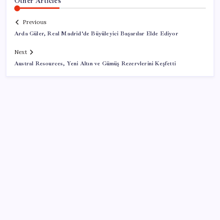
Other Articles
Previous
Arda Güler, Real Madrid’de Büyüleyici Başarılar Elde Ediyor
Next
Austral Resources, Yeni Altın ve Gümüş Rezervlerini Keşfetti
SON YAZILAR
Çin, 2 hiperspektral görüntüleme uydusunu denizden
uzaya fırlattı