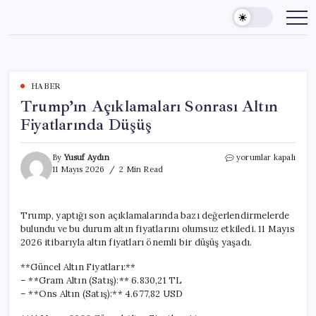
Skip
to
content
HABER
Trump’ın Açıklamaları Sonrası Altın
Fiyatlarında Düşüş
Trump’ın
By
Yusuf Aydın
yorumlar kapalı
Açıklamaları
11 Mayıs 2026
2 Min Read
Sonrası
Altın
Fiyatlarında
Trump, yaptığı son açıklamalarında bazı değerlendirmelerde
Düşüş
bulundu ve bu durum altın fiyatlarını olumsuz etkiledi. 11 Mayıs
için
2026 itibarıyla altın fiyatları önemli bir düşüş yaşadı.
**Güncel Altın Fiyatları:**
– **Gram Altın (Satış):** 6.830,21 TL
– **Ons Altın (Satış):** 4.677,82 USD