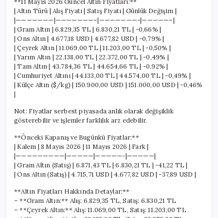
**11 Mayıs 2026 Güncel Altın Fiyatları:**
| Altın Türü | Alış Fiyatı | Satış Fiyatı | Günlük Değişim |
|———————|———————–|———————-|—————–|
| Gram Altın | 6.829,35 TL | 6.830,21 TL | -0,66% |
| Ons Altın | 4.677,18 USD | 4.677,82 USD | -0,79% |
| Çeyrek Altın | 11.069,00 TL | 11.203,00 TL | -0,50% |
| Yarım Altın | 22.138,00 TL | 22.372,00 TL | -0,49% |
| Tam Altın | 43.784,36 TL | 44.654,66 TL | -0,92% |
| Cumhuriyet Altını | 44.133,00 TL | 44.574,00 TL | -0,49% |
| Külçe Altın ($/kg) | 150.900,00 USD | 151.000,00 USD | -0,46%
|
Not: Fiyatlar serbest piyasada anlık olarak değişiklik
gösterebilir ve işlemler farklılık arz edebilir.
**Önceki Kapanış ve Bugünkü Fiyatlar:**
| Kalem | 8 Mayıs 2026 | 11 Mayıs 2026 | Fark |
|—————————|—————|—————-|—————|
| Gram Altın (Satış) | 6.871,43 TL | 6.830,21 TL | -41,22 TL |
| Ons Altın (Satış) | 4.715,71 USD | 4.677,82 USD | -37,89 USD |
**Altın Fiyatları Hakkında Detaylar:**
– **Gram Altın:** Alış: 6.829,35 TL, Satış: 6.830,21 TL
– **Çeyrek Altın:** Alış: 11.069,00 TL, Satış: 11.203,00 TL