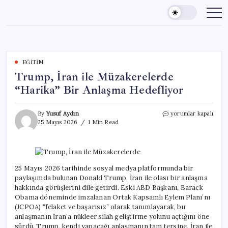
Skip
to
content
EĞITIM
Trump, İran ile Müzakerelerde
“Harika” Bir Anlaşma Hedefliyor
Trump,
By
Yusuf Aydın
yorumlar kapalı
İran
25 Mayıs 2026
1 Min Read
ile
Müzakerelerde
“Harika”
Bir
Anlaşma
25 Mayıs 2026 tarihinde sosyal medya platformunda bir
Hedefliyor
paylaşımda bulunan Donald Trump, İran ile olası bir anlaşma
için
hakkında görüşlerini dile getirdi. Eski ABD Başkanı, Barack
Obama döneminde imzalanan Ortak Kapsamlı Eylem Planı’nı
(JCPOA) “felaket ve başarısız” olarak tanımlayarak, bu
anlaşmanın İran’a nükleer silah geliştirme yolunu açtığını öne
sürdü. Trump, kendi yapacağı anlaşmanın tam tersine, İran ile