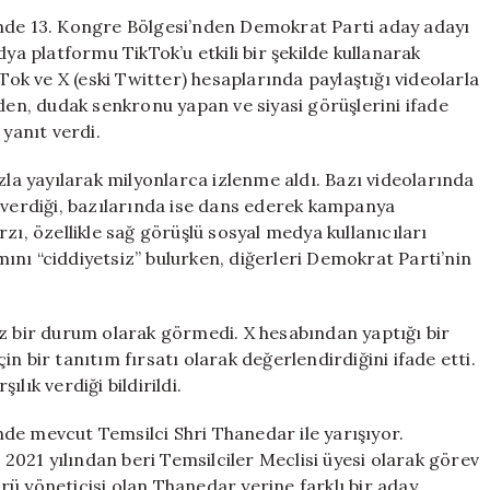
Shelby
inde 13. Kongre Bölgesi’nden Demokrat Parti aday adayı
Campbell’ın
 platformu TikTok’u etkili bir şekilde kullanarak
Dikkat
kTok ve X (eski Twitter) hesaplarında paylaştığı videolarla
Çeken
eden, dudak senkronu yapan ve siyasi görüşlerini ifade
Kampanyası
 yanıt verdi.
için
zla yayılarak milyonlarca izlenme aldı. Bazı videolarında
z verdiği, bazılarında ise dans ederek kampanya
zı, özellikle sağ görüşlü sosyal medya kullanıcıları
ımını “ciddiyetsiz” bulurken, diğerleri Demokrat Parti’nin
bir durum olarak görmedi. X hesabından yaptığı bir
n bir tanıtım fırsatı olarak değerlendirdiğini ifade etti.
ılık verdiği bildirildi.
de mevcut Temsilci Shri Thanedar ile yarışıyor.
021 yılından beri Temsilciler Meclisi üyesi olarak görev
törü yöneticisi olan Thanedar yerine farklı bir aday