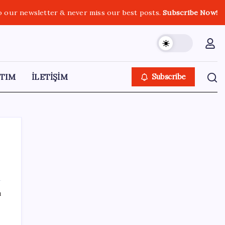
o our newsletter & never miss our best posts.
Subscribe Now!
TIM
İLETİŞİM
Subscribe
SON YAZILAR
ı
Çin, 2 hiperspektral görüntüleme uydusunu
denizden uzaya fırlattı