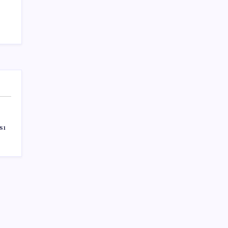
Sağlık
Teknoloji
sı