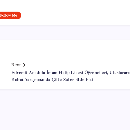
Follow Me
Next
Edremit Anadolu İmam Hatip Lisesi Öğrencileri, Uluslarara
Robot Yarışmasında Çifte Zafer Elde Etti
Office Lisans Satın Al