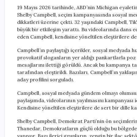
19 Mayıs 2026 tarihinde, ABD’nin Michigan eyalet
Shelby Campbell, seçim kampanyasında sosyal medya
dikkatleri üzerine çekti. 32 yaşındaki Campbell, Ti
büyük bir etkileşim yarattı. Bu videolarında dans 
eden Campbell, kendisine yöneltilen eleştirilere de
Campbell’ın paylaştığı içerikler, sosyal medyada hı
provokatif sloganların yer aldığı pankartlarla po
mesajlarını ilettiği görüldü. Ancak bu kampanya tar
tarafından eleştirildi. Bazıları, Campbell’ın yaklaş
aday profilini sorguladı.
Campbell, sosyal medyada gündem olmayı olumsuz 
paylaşımda, videolarının yayılmasını kampanyası içi
Kendisine yöneltilen eleştirilere de sert bir dille karş
Shelby Campbell, Demokrat Parti’nin ön seçimlerin
Thanedar, Demokratların güçlü olduğu bu bölgede 2
yapıyor. Bazı ilerici grupların, zengin bir ilaç sek