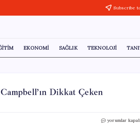
Subscribe t
ĞİTİM
EKONOMİ
SAĞLIK
TEKNOLOJİ
TANI
y Campbell’ın Dikkat Çeken
TikTok
yorumlar kapal
ile
Seçim
Yarışı: