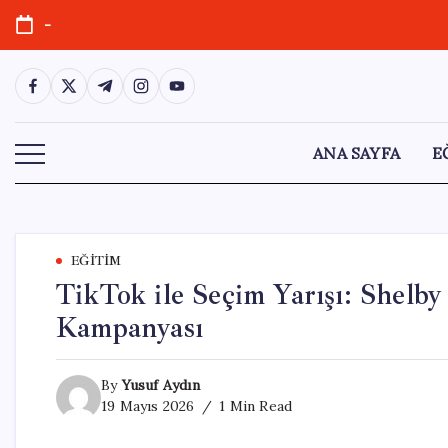
Skip
-
to
content
https://www.facebook.com/
https://twitter.com/
https://t.me/
https://www.instagram.com/
https://youtube.com/
ANA SAYFA
E
EĞITIM
TikTok ile Seçim Yarışı: Shelb
Kampanyası
By
Yusuf Aydın
19 Mayıs 2026
1 Min Read