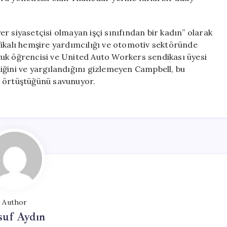
r siyasetçisi olmayan işçi sınıfından bir kadın” olarak
fikalı hemşire yardımcılığı ve otomotiv sektöründe
kuk öğrencisi ve United Auto Workers sendikası üyesi
iğini ve yargılandığını gizlemeyen Campbell, bu
a örtüştüğünü savunuyor.
Author
suf Aydın