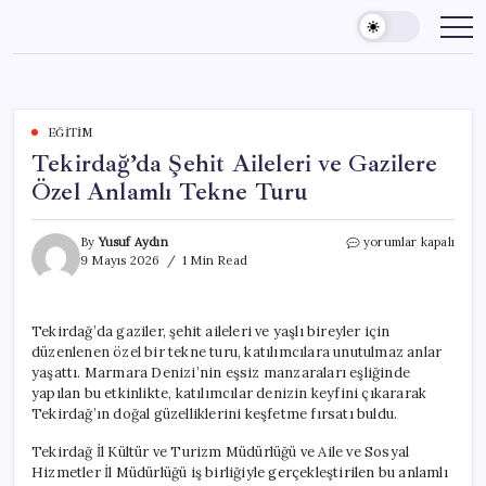
Skip
to
content
EĞITIM
Tekirdağ’da Şehit Aileleri ve Gazilere
Özel Anlamlı Tekne Turu
Tekirdağ’da
By
Yusuf Aydın
yorumlar kapalı
Şehit
9 Mayıs 2026
1 Min Read
Aileleri
ve
Gazilere
Tekirdağ’da gaziler, şehit aileleri ve yaşlı bireyler için
Özel
düzenlenen özel bir tekne turu, katılımcılara unutulmaz anlar
Anlamlı
Tekne
yaşattı. Marmara Denizi’nin eşsiz manzaraları eşliğinde
Turu
yapılan bu etkinlikte, katılımcılar denizin keyfini çıkararak
için
Tekirdağ’ın doğal güzelliklerini keşfetme fırsatı buldu.
Tekirdağ İl Kültür ve Turizm Müdürlüğü ve Aile ve Sosyal
Hizmetler İl Müdürlüğü iş birliğiyle gerçekleştirilen bu anlamlı