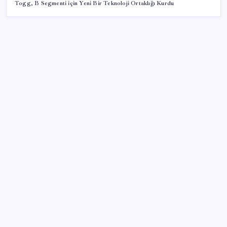
Togg, B Segmenti için Yeni Bir Teknoloji Ortaklığı Kurdu
SON YAZILAR
Çin, 2 hiperspektral görüntüleme uydusunu denizden
uzaya fırlattı
İYİ Parti’den, TBMM Başkanlığı’na ‘çerçeve yasa’
başvurusu: ‘Teklif işleme alınmadan sahibine iade
edilmeli’
İran Ekonomi Bakanı, ülke ekonomisini çökertme
girişimlerinin başarısız olacağını söyledi