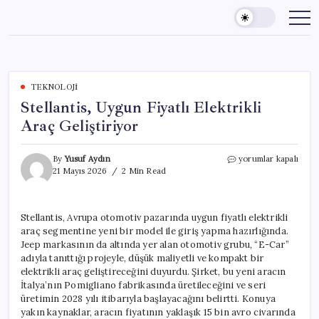
Skip
to
content
TEKNOLOJI
Stellantis, Uygun Fiyatlı Elektrikli
Araç Geliştiriyor
Stellantis,
By
Yusuf Aydın
yorumlar kapalı
Uygun
21 Mayıs 2026
2 Min Read
Fiyatlı
Elektrikli
Araç
Stellantis, Avrupa otomotiv pazarında uygun fiyatlı elektrikli
Geliştiriyor
araç segmentine yeni bir model ile giriş yapma hazırlığında.
için
Jeep markasının da altında yer alan otomotiv grubu, “E-Car”
adıyla tanıttığı projeyle, düşük maliyetli ve kompakt bir
elektrikli araç geliştireceğini duyurdu. Şirket, bu yeni aracın
İtalya’nın Pomigliano fabrikasında üretileceğini ve seri
üretimin 2028 yılı itibarıyla başlayacağını belirtti. Konuya
yakın kaynaklar, aracın fiyatının yaklaşık 15 bin avro civarında