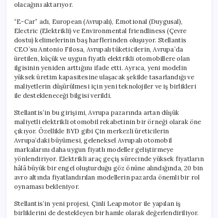
olacağını aktarıyor.
“E-Car” adı, European (Avrupalı), Emotional (Duygusal),
Electric (Elektrikli) ve Environmental friendliness (Çevre
dostu) kelimelerinin baş harflerinden oluşuyor. Stellantis
CEO’su Antonio Filosa, Avrupalı tüketicilerin, Avrupa’da
üretilen, küçük ve uygun fiyatlı elektrikli otomobillere olan
ilgisinin yeniden arttığını ifade etti. Ayrıca, yeni modelin
yüksek üretim kapasitesine ulaşacak şekilde tasarlandığı ve
maliyetlerin düşürülmesi için yeni teknolojiler ve iş birlikleri
ile destekleneceği bilgisi verildi.
Stellantis’in bu girişimi, Avrupa pazarında artan düşük
maliyetli elektrikli otomobil rekabetinin bir örneği olarak öne
çıkıyor. Özellikle BYD gibi Çin merkezli üreticilerin
Avrupa’daki büyümesi, geleneksel Avrupalı otomobil
markalarını daha uygun fiyatlı modeller geliştirmeye
yönlendiriyor. Elektrikli araç geçiş sürecinde yüksek fiyatların
hâlâ büyük bir engel oluşturduğu göz önüne alındığında, 20 bin
avro altında fiyatlandırılan modellerin pazarda önemli bir rol
oynaması bekleniyor.
Stellantis’in yeni projesi, Çinli Leapmotor ile yapılan iş
birliklerini de destekleyen bir hamle olarak değerlendiriliyor.