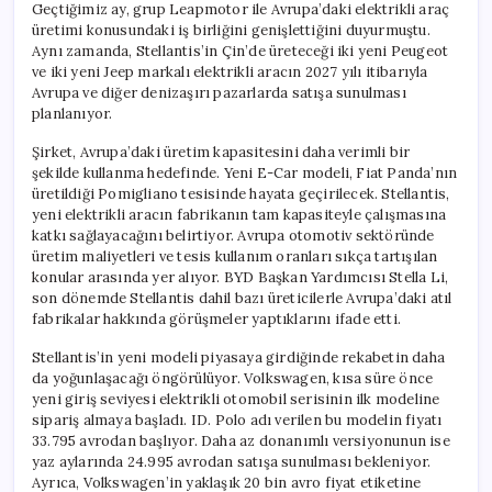
Geçtiğimiz ay, grup Leapmotor ile Avrupa’daki elektrikli araç
üretimi konusundaki iş birliğini genişlettiğini duyurmuştu.
Aynı zamanda, Stellantis’in Çin’de üreteceği iki yeni Peugeot
ve iki yeni Jeep markalı elektrikli aracın 2027 yılı itibarıyla
Avrupa ve diğer denizaşırı pazarlarda satışa sunulması
planlanıyor.
Şirket, Avrupa’daki üretim kapasitesini daha verimli bir
şekilde kullanma hedefinde. Yeni E-Car modeli, Fiat Panda’nın
üretildiği Pomigliano tesisinde hayata geçirilecek. Stellantis,
yeni elektrikli aracın fabrikanın tam kapasiteyle çalışmasına
katkı sağlayacağını belirtiyor. Avrupa otomotiv sektöründe
üretim maliyetleri ve tesis kullanım oranları sıkça tartışılan
konular arasında yer alıyor. BYD Başkan Yardımcısı Stella Li,
son dönemde Stellantis dahil bazı üreticilerle Avrupa’daki atıl
fabrikalar hakkında görüşmeler yaptıklarını ifade etti.
Stellantis’in yeni modeli piyasaya girdiğinde rekabetin daha
da yoğunlaşacağı öngörülüyor. Volkswagen, kısa süre önce
yeni giriş seviyesi elektrikli otomobil serisinin ilk modeline
sipariş almaya başladı. ID. Polo adı verilen bu modelin fiyatı
33.795 avrodan başlıyor. Daha az donanımlı versiyonunun ise
yaz aylarında 24.995 avrodan satışa sunulması bekleniyor.
Ayrıca, Volkswagen’in yaklaşık 20 bin avro fiyat etiketine