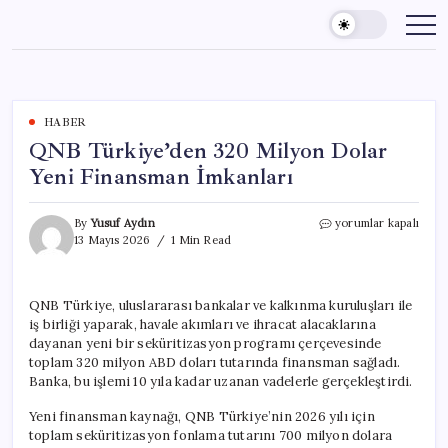
Skip
to
content
HABER
QNB Türkiye’den 320 Milyon Dolar
Yeni Finansman İmkanları
QNB
By
Yusuf Aydın
yorumlar kapalı
Türkiye’den
13 Mayıs 2026
1 Min Read
320
Milyon
Dolar
QNB Türkiye, uluslararası bankalar ve kalkınma kuruluşları ile
Yeni
iş birliği yaparak, havale akımları ve ihracat alacaklarına
Finansman
İmkanları
dayanan yeni bir seküritizasyon programı çerçevesinde
için
toplam 320 milyon ABD doları tutarında finansman sağladı.
Banka, bu işlemi 10 yıla kadar uzanan vadelerle gerçekleştirdi.
Yeni finansman kaynağı, QNB Türkiye’nin 2026 yılı için
toplam seküritizasyon fonlama tutarını 700 milyon dolara