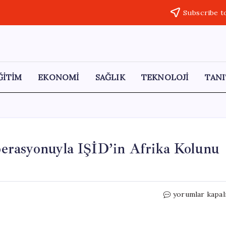
Subscribe t
ĞİTİM
EKONOMİ
SAĞLIK
TEKNOLOJİ
TANI
erasyonuyla IŞİD’in Afrika Kolunu
Nijerya
yorumlar kapal
ve
ABD
Ortak