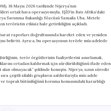
Hava
M), 18 Mayıs 2026 tarihinde Nijerya’nın
Operasyonuyla
eri ortak hava operasyonuyla, IŞİD’in Batı Afrika’daki
IŞİD’in
jerya Savunma Bakanlığı Sözcüsü Samaila Uba, Metele
Afrika
teröristin etkisiz hale getirildiğini açıkladı.
Kolunu
Vurdu
hbarat raporları doğrultusunda hareket eden ve yeniden
için
ını belirtti. Ayrıca, bu operasyonun terörle mücadelede
birliğinin, terör örgütlerinin faaliyetlerini sınırlamak,
klarını ortadan kaldırmak için sürdürüldüğünü ifade eden
li alan olmayacak” şeklinde konuştu. Nijerya, uzun süredir
ra çeşitli silahlı grupların saldırılarıyla mücadele
i ve toprak bütünlüğünü koruma konusundaki kararlılığı