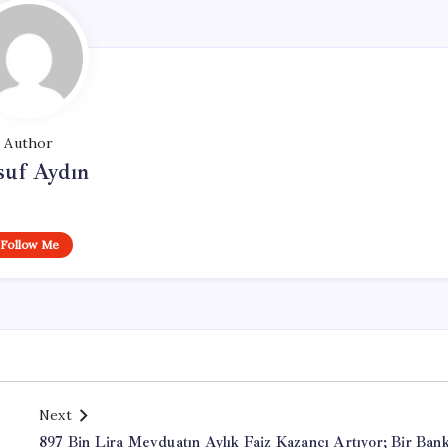
Author
suf Aydın
Follow Me
Next
897 Bin Lira Mevduatın Aylık Faiz Kazancı Artıyor; Bir Ban