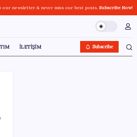
o our newsletter & never miss our best posts.
Subscribe Now!
TIM
İLETİŞİM
Subscribe
SON YAZILAR
ı
Çin, 2 hiperspektral görüntüleme uydusunu
denizden uzaya fırlattı