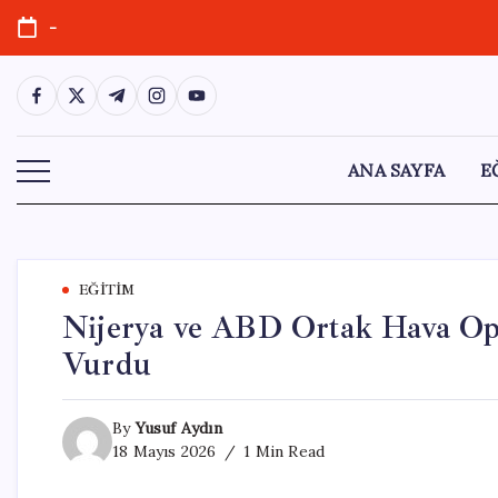
Skip
-
to
content
https://www.facebook.com/
https://twitter.com/
https://t.me/
https://www.instagram.com/
https://youtube.com/
ANA SAYFA
E
EĞITIM
Nijerya ve ABD Ortak Hava Op
Vurdu
By
Yusuf Aydın
18 Mayıs 2026
1 Min Read