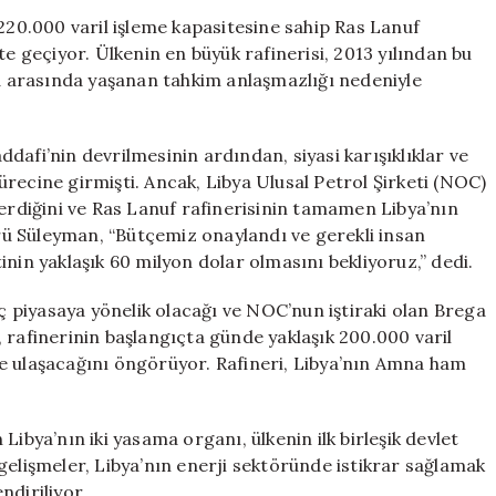
Canlanıyor:
 220.000 varil işleme kapasitesine sahip Ras Lanuf
10
te geçiyor. Ülkenin en büyük rafinerisi, 2013 yılından bu
Yıllık
ta arasında yaşanan tahkim anlaşmazlığı nedeniyle
Sessizlik
Sona
Eriyor!
dafi’nin devrilmesinin ardından, siyasi karışıklıklar ve
için
recine girmişti. Ancak, Libya Ulusal Petrol Şirketi (NOC)
 erdiğini ve Ras Lanuf rafinerisinin tamamen Libya’nın
ü Süleyman, “Bütçemiz onaylandı ve gerekli insan
nin yaklaşık 60 milyon dolar olmasını bekliyoruz,” dedi.
iç piyasaya yönelik olacağı ve NOC’nun iştiraki olan Brega
OC, rafinerinin başlangıçta günde yaklaşık 200.000 varil
e ulaşacağını öngörüyor. Rafineri, Libya’nın Amna ham
ibya’nın iki yasama organı, ülkenin ilk birleşik devlet
gelişmeler, Libya’nın enerji sektöründe istikrar sağlamak
ndiriliyor.