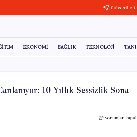
Subscribe t
ĞİTİM
EKONOMİ
SAĞLIK
TEKNOLOJİ
TANI
anlanıyor: 10 Yıllık Sessizlik Sona
Libya’nın
yorumlar kapal
Petrol
Devi
Yeniden