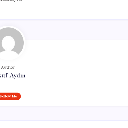
Author
suf Aydın
Follow Me