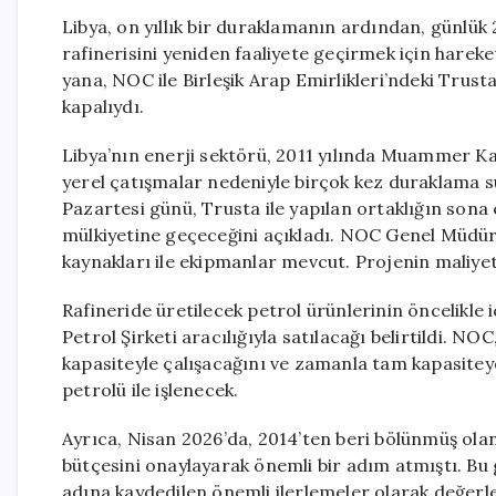
Libya, on yıllık bir duraklamanın ardından, günlük
rafinerisini yeniden faaliyete geçirmek için hareke
yana, NOC ile Birleşik Arap Emirlikleri’ndeki Trus
kapalıydı.
Libya’nın enerji sektörü, 2011 yılında Muammer Kad
yerel çatışmalar nedeniyle birçok kez duraklama sü
Pazartesi günü, Trusta ile yapılan ortaklığın sona
mülkiyetine geçeceğini açıkladı. NOC Genel Müdür
kaynakları ile ekipmanlar mevcut. Projenin maliyeti
Rafineride üretilecek petrol ürünlerinin öncelikle 
Petrol Şirketi aracılığıyla satılacağı belirtildi. N
kapasiteyle çalışacağını ve zamanla tam kapasitey
petrolü ile işlenecek.
Ayrıca, Nisan 2026’da, 2014’ten beri bölünmüş olan L
bütçesini onaylayarak önemli bir adım atmıştı. Bu 
adına kaydedilen önemli ilerlemeler olarak değerle