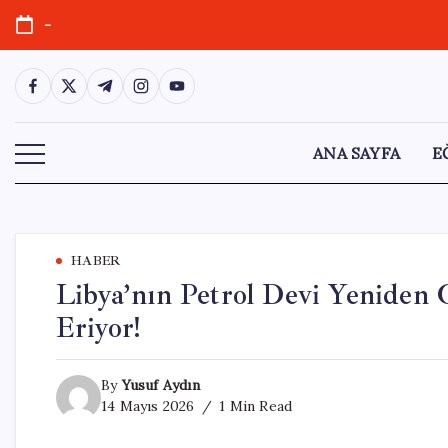
Skip
-
to
content
https://www.facebook.com/
https://twitter.com/
https://t.me/
https://www.instagram.com/
https://youtube.com/
ANA SAYFA
E
HABER
Libya’nın Petrol Devi Yeniden C
Eriyor!
By
Yusuf Aydın
14 Mayıs 2026
1 Min Read