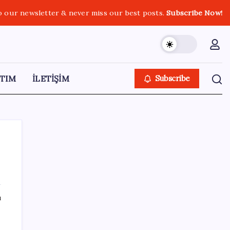
o our newsletter & never miss our best posts.
Subscribe Now!
TIM
İLETİŞİM
Subscribe
SON YAZILAR
ı
Çin, 2 hiperspektral görüntüleme uydusunu
denizden uzaya fırlattı