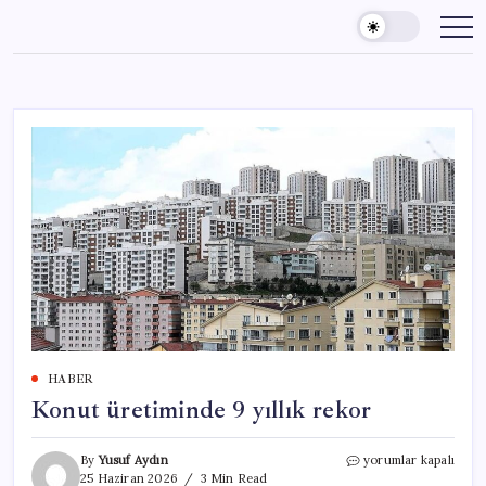
Skip
to
content
HABER
Konut üretiminde 9 yıllık rekor
Konut
By
Yusuf Aydın
yorumlar kapalı
üretiminde
25 Haziran 2026
3 Min Read