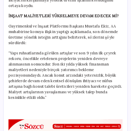
ihtiyacını karşılamaya yönelik üretim iştahını koruduğunu
ortaya koydu.
İNŞAAT MALİYETLERİ YÜKSELMEYE DEVAM EDECEK Mİ?
Gayrimenkul ve İnşaat Platformu Başkanı Mustafa Ekiz, AA
muhabirine konuya ilişkin yaptığı açıklamada, son dönemde
üretime yönelik isteğin arttığını belirterek, sözlerini şöyle
sürdürdü:
“Yapı ruhsatlarında görülen artışlar ve son 9 yılın ilk çeyrek
rekoru, öncelikle ertelenen projelerin yeniden devreye
alınmasının sonucudur. Son iki yılda yüksek finansman
maliyetleri nedeniyle birçok yatırımcı bekleme
pozisyonundaydı. Ancak konut arzındaki yetersizlik, büyük
şehirlerde devam eden kentsel dönüşüm ihtiyacı ve nüfus
artışına bağlı konut talebi üreticileri yeniden harekete geçirdi.
Maliyet artışlarının yavaşlaması ve yüksek talep bunda
kesinlikle etkili oldu.”