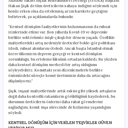
Anadolu Yakası İnşaat Müteahhitleri Derneği (AYİDER) Başkanı
Hakan Şişik de tüm üreticilerin sahaya indiğini söylemek için
henüz erken olsa da ertelenmiş arzın harekete geçtiğini
belirterek, şu açıklamalarda bulundu:
“Kentsel dönüşüm faaliyetlerinin hızlanmasının da ruhsat
izinlerinde etkisi var. Son yıllarda Kovid-19 ve depremle
birlikte sektörümüz inişli-çıkışlı bir dönem yaşadı. Özellikle
maliyetlerdeki artış nedeniyle üreticiler bekle-gör politikası
izledi, ruhsat alımlarını öteledi. Ancak başta İstanbul olmak
üzere ülkemizin deprem gerçeği ve kentsel dönüşüm
zorunluluğu, bu erteleme lüksünü ortadan kaldırdı. Bu yüzden
daha kentsel dönüşüm merkezli bir artış olduğunu
söyleyebiliriz. Konuttaki yeni düzenlemelerle birlikte
önümüzdeki süreçte konut üretiminin daha da artacağını
düşünüyoruz.”
Şişik, inşaat maliyetlerinde artık eskisi gibi yüksek artışların
değil daha kontrollü rakamların görüldüğünü kaydederek, bu
durumun üreticilerin önlerini daha rahat görmelerini
sağladığını, konut inşa sürecinde de hızlanma yaşandığını
söyledi.
KENTSEL DÖNÜŞÜM İÇİN VERİLEN TEŞVİKLER GÜVEN