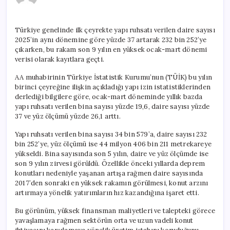
9
yıllık
rekor
Türkiye genelinde ilk çeyrekte yapı ruhsatı verilen daire sayısı
için
2025’in aynı dönemine göre yüzde 37 artarak 232 bin 252’ye
çıkarken, bu rakam son 9 yılın en yüksek ocak-mart dönemi
verisi olarak kayıtlara geçti.
AA muhabirinin Türkiye İstatistik Kurumu’nun (TÜİK) bu yılın
birinci çeyreğine ilişkin açıkladığı yapı izin istatistiklerinden
derlediği bilgilere göre, ocak-mart döneminde yıllık bazda
yapı ruhsatı verilen bina sayısı yüzde 19,6, daire sayısı yüzde
37 ve yüz ölçümü yüzde 26,1 arttı.
Yapı ruhsatı verilen bina sayısı 34 bin 579’a, daire sayısı 232
bin 252’ye, yüz ölçümü ise 44 milyon 406 bin 211 metrekareye
yükseldi. Bina sayısında son 5 yılın, daire ve yüz ölçümde ise
son 9 yılın zirvesi görüldü. Özellikle önceki yıllarda deprem
konutları nedeniyle yaşanan artışa rağmen daire sayısında
2017’den sonraki en yüksek rakamın görülmesi, konut arzını
artırmaya yönelik yatırımların hız kazandığına işaret etti.
Bu görünüm, yüksek finansman maliyetleri ve talepteki görece
yavaşlamaya rağmen sektörün orta ve uzun vadeli konut