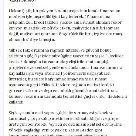
VERİYOR MU?
Hakan Şişik, birçok yeni konut projesinin kendi finansman
modelleriyle inşa edildiğini kaydederek, “Finansmana
erişimin zor, kredi faizleri yüksek ama ruhsat alımları rekor
kırıyor. Buradaki en büyük etken, maliyetlerin sıfırlanması
değil, maliyet artış hızının öngörülebilir bir çizgiye oturmuş
olmasıdır.” diye konuştu.
Yüksek faiz ortamına rağmen nitelikli ve güvenli konut
talebinin güçlü şekilde sürdüğüne işaret eden Şişik, “Özellikle
kentsel dönüşüm kapsamında geliştirilen kat karşılığı
projelerde ve kentsel yenileme alanlarında, finansmanını öz
kaynaklarıyla veya alternatif yöntemlerle sağlayabilen
üreticiler, bu talebi karşılamak amacıyla hızla ruhsat
aşamasına geçti. Yüksek faizlere rağmen maliyetlerdeki
görece istikrar ve deprem odaklı güvenli konut talebi, söz
konusu rekorun arkasındaki temel itici güçler oldu.” ifadelerini
kullandı.
Şişik, şu anda mali yapısı güçlü, öz sermayesi yüksek ve
kurumsal yapıya sahip üreticilerin ruhsat aldığını ve proje
ürettiğini belirterek, “Ayrıca devletimizin kentsel dönüşüme
yönelik sağladığı yeni teşvikler, Yarısı Bizden gibi
kampanyaların yarattığı ivme ve ruhsat süreçlerinin