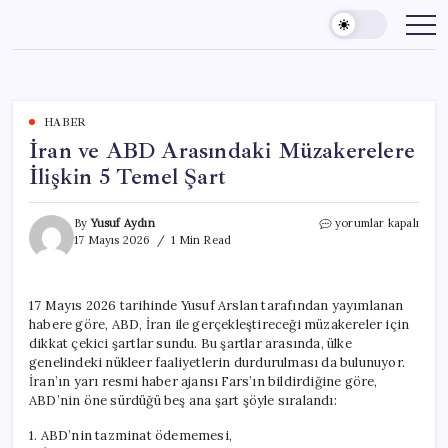
Skip
to
content
HABER
İran ve ABD Arasındaki Müzakerelere
İlişkin 5 Temel Şart
İran
By
Yusuf Aydın
yorumlar kapalı
ve
17 Mayıs 2026
1 Min Read
ABD
Arasındaki
Müzakerelere
17 Mayıs 2026 tarihinde Yusuf Arslan tarafından yayımlanan
İlişkin
habere göre, ABD, İran ile gerçekleştireceği müzakereler için
5
Temel
dikkat çekici şartlar sundu. Bu şartlar arasında, ülke
Şart
genelindeki nükleer faaliyetlerin durdurulması da bulunuyor.
için
İran’ın yarı resmi haber ajansı Fars’ın bildirdiğine göre,
ABD’nin öne sürdüğü beş ana şart şöyle sıralandı:
1. ABD’nin tazminat ödememesi,