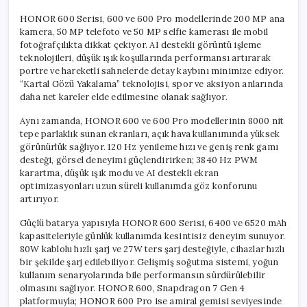
HONOR 600 Serisi, 600 ve 600 Pro modellerinde 200 MP ana
kamera, 50 MP telefoto ve 50 MP selfie kamerası ile mobil
fotoğrafçılıkta dikkat çekiyor. AI destekli görüntü işleme
teknolojileri, düşük ışık koşullarında performansı artırarak
portre ve hareketli sahnelerde detay kaybını minimize ediyor.
“Kartal Gözü Yakalama” teknolojisi, spor ve aksiyon anlarında
daha net kareler elde edilmesine olanak sağlıyor.
Aynı zamanda, HONOR 600 ve 600 Pro modellerinin 8000 nit
tepe parlaklık sunan ekranları, açık hava kullanımında yüksek
görünürlük sağlıyor. 120 Hz yenileme hızı ve geniş renk gamı
desteği, görsel deneyimi güçlendirirken; 3840 Hz PWM
karartma, düşük ışık modu ve AI destekli ekran
optimizasyonları uzun süreli kullanımda göz konforunu
artırıyor.
Güçlü batarya yapısıyla HONOR 600 Serisi, 6400 ve 6520 mAh
kapasiteleriyle günlük kullanımda kesintisiz deneyim sunuyor.
80W kablolu hızlı şarj ve 27W ters şarj desteğiyle, cihazlar hızlı
bir şekilde şarj edilebiliyor. Gelişmiş soğutma sistemi, yoğun
kullanım senaryolarında bile performansın sürdürülebilir
olmasını sağlıyor. HONOR 600, Snapdragon 7 Gen 4
platformuyla; HONOR 600 Pro ise amiral gemisi seviyesinde