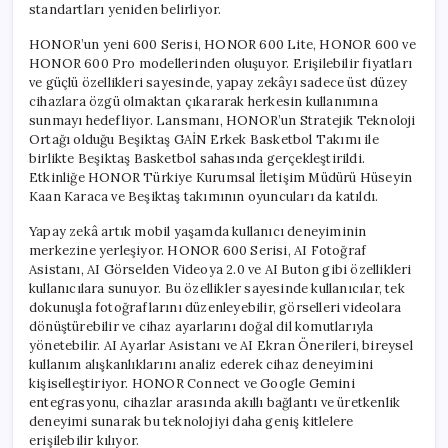
standartları yeniden belirliyor.
HONOR’un yeni 600 Serisi, HONOR 600 Lite, HONOR 600 ve
HONOR 600 Pro modellerinden oluşuyor. Erişilebilir fiyatları
ve güçlü özellikleri sayesinde, yapay zekâyı sadece üst düzey
cihazlara özgü olmaktan çıkararak herkesin kullanımına
sunmayı hedefliyor. Lansmanı, HONOR’un Stratejik Teknoloji
Ortağı olduğu Beşiktaş GAİN Erkek Basketbol Takımı ile
birlikte Beşiktaş Basketbol sahasında gerçekleştirildi.
Etkinliğe HONOR Türkiye Kurumsal İletişim Müdürü Hüseyin
Kaan Karaca ve Beşiktaş takımının oyuncuları da katıldı.
Yapay zekâ artık mobil yaşamda kullanıcı deneyiminin
merkezine yerleşiyor. HONOR 600 Serisi, AI Fotoğraf
Asistanı, AI Görselden Videoya 2.0 ve AI Buton gibi özellikleri
kullanıcılara sunuyor. Bu özellikler sayesinde kullanıcılar, tek
dokunuşla fotoğraflarını düzenleyebilir, görselleri videolara
dönüştürebilir ve cihaz ayarlarını doğal dil komutlarıyla
yönetebilir. AI Ayarlar Asistanı ve AI Ekran Önerileri, bireysel
kullanım alışkanlıklarını analiz ederek cihaz deneyimini
kişiselleştiriyor. HONOR Connect ve Google Gemini
entegrasyonu, cihazlar arasında akıllı bağlantı ve üretkenlik
deneyimi sunarak bu teknolojiyi daha geniş kitlelere
erişilebilir kılıyor.