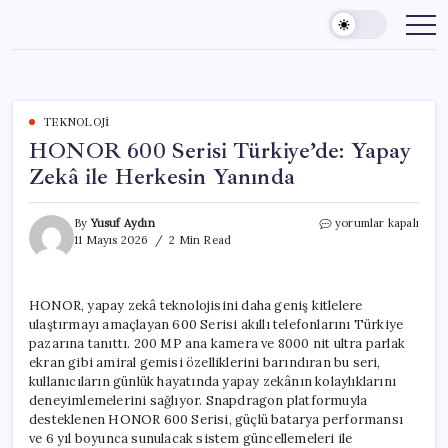
Skip
to
content
TEKNOLOJI
HONOR 600 Serisi Türkiye’de: Yapay
Zekâ ile Herkesin Yanında
HONOR
By
Yusuf Aydın
yorumlar kapalı
600
11 Mayıs 2026
2 Min Read
Serisi
Türkiye’de:
Yapay
HONOR, yapay zekâ teknolojisini daha geniş kitlelere
Zekâ
ulaştırmayı amaçlayan 600 Serisi akıllı telefonlarını Türkiye
ile
Herkesin
pazarına tanıttı. 200 MP ana kamera ve 8000 nit ultra parlak
Yanında
ekran gibi amiral gemisi özelliklerini barındıran bu seri,
için
kullanıcıların günlük hayatında yapay zekânın kolaylıklarını
deneyimlemelerini sağlıyor. Snapdragon platformuyla
desteklenen HONOR 600 Serisi, güçlü batarya performansı
ve 6 yıl boyunca sunulacak sistem güncellemeleri ile