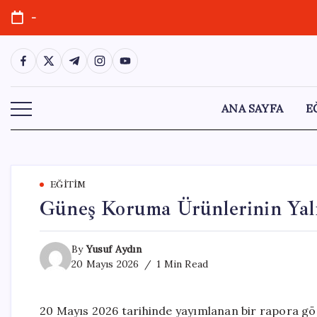
Skip
-
to
content
https://www.facebook.com/
https://twitter.com/
https://t.me/
https://www.instagram.com/
https://youtube.com/
ANA SAYFA
E
EĞITIM
Güneş Koruma Ürünlerinin Yalnı
By
Yusuf Aydın
20 Mayıs 2026
1 Min Read
20 Mayıs 2026 tarihinde yayımlanan bir rapora g