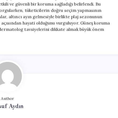
Biri
etkili ve güvenli bir koruma sağladığı belirlendi. Bu
Etkili
 sorgularken, tüketicilerin doğru seçim yapmasının
için
r, altıncı ayın gelmesiyle birlikte plaj sezonunun
ığı açısından hayati olduğunu vurguluyor. Güneş koruma
e dermatolog tavsiyelerini dikkate almak büyük önem
Author
suf Aydın