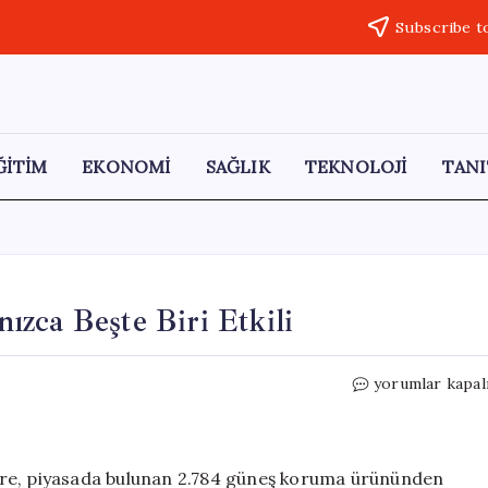
Subscribe t
ĞİTİM
EKONOMİ
SAĞLIK
TEKNOLOJİ
TANI
zca Beşte Biri Etkili
Güneş
yorumlar kapal
Koruma
Ürünlerinin
Yalnızca
Beşte
öre, piyasada bulunan 2.784 güneş koruma ürününden