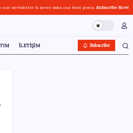
o our newsletter & never miss our best posts.
Subscribe Now!
TIM
İLETİŞİM
Subscribe
ı
SON YAZILAR
Çin, 2 hiperspektral görüntüleme uydusunu
denizden uzaya fırlattı