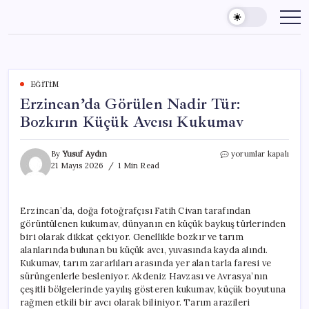
Skip
to
content
EĞITIM
Erzincan’da Görülen Nadir Tür:
Bozkırın Küçük Avcısı Kukumav
Erzincan’da
By
Yusuf Aydın
yorumlar kapalı
Görülen
21 Mayıs 2026
1 Min Read
Nadir
Tür:
Bozkırın
Erzincan’da, doğa fotoğrafçısı Fatih Civan tarafından
Küçük
görüntülenen kukumav, dünyanın en küçük baykuş türlerinden
Avcısı
Kukumav
biri olarak dikkat çekiyor. Genellikle bozkır ve tarım
için
alanlarında bulunan bu küçük avcı, yuvasında kayda alındı.
Kukumav, tarım zararlıları arasında yer alan tarla faresi ve
sürüngenlerle besleniyor. Akdeniz Havzası ve Avrasya’nın
çeşitli bölgelerinde yayılış gösteren kukumav, küçük boyutuna
rağmen etkili bir avcı olarak biliniyor. Tarım arazileri