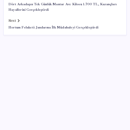
Dört Arkadaşın Tek Günlük Mantar Avı: Kilosu 1.700 TL, Kazançları
Hayallerini Gerçekleştirdi
Next
Hortum Felaketi: Jandarma İlk Müdahaleyi Gerçekleştirdi
SON YAZILAR
Huawei Nova 16 SE 8500mAh Batarya ve Uydu
Bağlantısı ile Tanıtıldı
Çin’in altın alımında üç yılın rekoru
ABD ile ticaret gerilimine rağmen artış: Çin malları