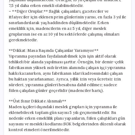
7,5 yıl daha erken emekli olabilmektedir.
– **Diğer Gruplar:** Sağlık çalışanları, gazeteciler ve
itfaiyeciler için eklenen prim günlerinin yarısı, en fazla 3 yıl ile
sınırlandırılarak yaş haddinden düşülmektedir. Erken
emeklilik için, madencilerin en az 5 yıl, diğer meslek
gruplarının ise en az 10 yıl bu sektörlerde çalışmış olmaları
gerekmektedir.
**Dikkat: Masa Başında Çalışanlar Yaramıyor**
Yıpranma payından faydalanabilmek için işin aktif olarak
tehlikeli bir alanda yapılması şarttır. Örneğin, bir demir-çelik
fabrikasının yüksek ısılı üretim alanında çalışan işçi yıpranma
hakkı kazanırken, aynı fabrikanın idari kadrosundaki çalışan
bu haktan yararlanamaz. Ayrıca, yıllık izin veya ücretsiz izin
süreleri, yıpranma günleri hesabına dahil edilmez; sadece
fiilen çalışılan günler geçerlidir (madenciler hariç).
**Üst Sınır Dikkate Alınmalı**
Maden işçileri dışındaki meslek grupları için yıpranma ile
eklenebilecek toplam gün sayısı 5 yılı geçmemektedir. Bu
nedenle erken emeklilik planı yapanların, fiilen çalıştıkları gün
sayısını ve mesleki kodlarını SGK belgelerinden düzenli olarak
kontrol etmeleri önerilmektedir.