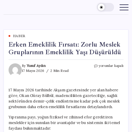
Skip
to
content
HABER
Erken Emeklilik Fırsatı: Zorlu Meslek
Gruplarının Emeklilik Yaşı Düşürüldü
Erken
By
Yusuf Aydın
yorumlar kapalı
Emeklilik
17 Mayıs 2026
2 Min Read
Fırsatı:
Zorlu
Meslek
17 Mayıs 2026 tarihinde Akşam gazetesinde yer alan habere
Gruplarının
göre, Okan Güray Bülbül, madencilikten gazeteciliğe, sağlık
Emeklilik
Yaşı
sektöründen demir-çelik endüstrisine kadar pek çok meslek
Düşürüldü
grubunun daha erken emeklilik fırsatlarını detaylandırdı.
için
Yıpranma payı, yoğun fiziksel ve zihinsel efor gerektiren
meslekler için sunulan bir avantajdır ve bu sistemin iki temel
faydası bulunmaktadır: