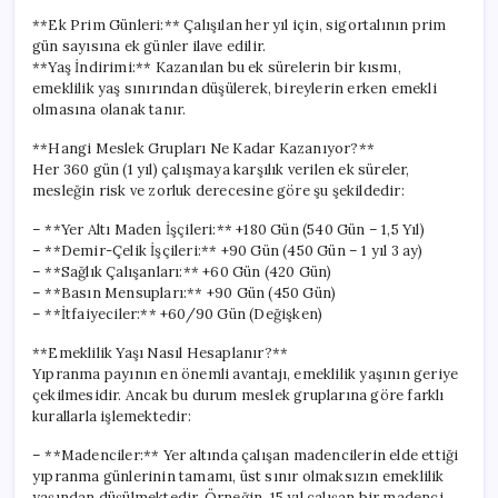
**Ek Prim Günleri:** Çalışılan her yıl için, sigortalının prim
gün sayısına ek günler ilave edilir.
**Yaş İndirimi:** Kazanılan bu ek sürelerin bir kısmı,
emeklilik yaş sınırından düşülerek, bireylerin erken emekli
olmasına olanak tanır.
**Hangi Meslek Grupları Ne Kadar Kazanıyor?**
Her 360 gün (1 yıl) çalışmaya karşılık verilen ek süreler,
mesleğin risk ve zorluk derecesine göre şu şekildedir:
– **Yer Altı Maden İşçileri:** +180 Gün (540 Gün – 1,5 Yıl)
– **Demir-Çelik İşçileri:** +90 Gün (450 Gün – 1 yıl 3 ay)
– **Sağlık Çalışanları:** +60 Gün (420 Gün)
– **Basın Mensupları:** +90 Gün (450 Gün)
– **İtfaiyeciler:** +60/90 Gün (Değişken)
**Emeklilik Yaşı Nasıl Hesaplanır?**
Yıpranma payının en önemli avantajı, emeklilik yaşının geriye
çekilmesidir. Ancak bu durum meslek gruplarına göre farklı
kurallarla işlemektedir:
– **Madenciler:** Yer altında çalışan madencilerin elde ettiği
yıpranma günlerinin tamamı, üst sınır olmaksızın emeklilik
yaşından düşülmektedir. Örneğin, 15 yıl çalışan bir madenci,