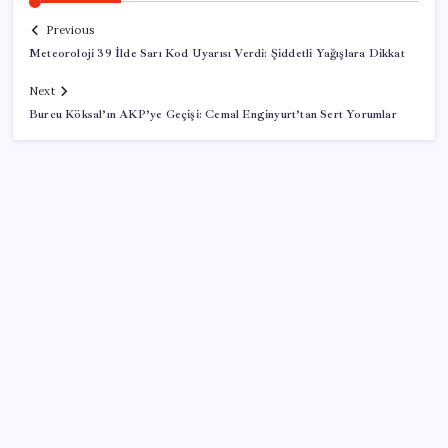
Previous
Meteoroloji 39 İlde Sarı Kod Uyarısı Verdi: Şiddetli Yağışlara Dikkat
Next
Burcu Köksal’ın AKP’ye Geçişi: Cemal Enginyurt’tan Sert Yorumlar
SON YAZILAR
Çin, 2 hiperspektral görüntüleme uydusunu denizden
uzaya fırlattı
İYİ Parti’den, TBMM Başkanlığı’na ‘çerçeve yasa’