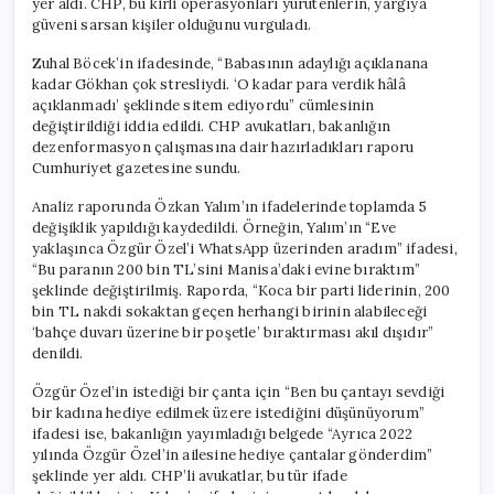
yer aldı. CHP, bu kirli operasyonları yürütenlerin, yargıya
güveni sarsan kişiler olduğunu vurguladı.
Zuhal Böcek’in ifadesinde, “Babasının adaylığı açıklanana
kadar Gökhan çok stresliydi. ‘O kadar para verdik hâlâ
açıklanmadı’ şeklinde sitem ediyordu” cümlesinin
değiştirildiği iddia edildi. CHP avukatları, bakanlığın
dezenformasyon çalışmasına dair hazırladıkları raporu
Cumhuriyet gazetesine sundu.
Analiz raporunda Özkan Yalım’ın ifadelerinde toplamda 5
değişiklik yapıldığı kaydedildi. Örneğin, Yalım’ın “Eve
yaklaşınca Özgür Özel’i WhatsApp üzerinden aradım” ifadesi,
“Bu paranın 200 bin TL’sini Manisa’daki evine bıraktım”
şeklinde değiştirilmiş. Raporda, “Koca bir parti liderinin, 200
bin TL nakdi sokaktan geçen herhangi birinin alabileceği
‘bahçe duvarı üzerine bir poşetle’ bıraktırması akıl dışıdır”
denildi.
Özgür Özel’in istediği bir çanta için “Ben bu çantayı sevdiği
bir kadına hediye edilmek üzere istediğini düşünüyorum”
ifadesi ise, bakanlığın yayımladığı belgede “Ayrıca 2022
yılında Özgür Özel’in ailesine hediye çantalar gönderdim”
şeklinde yer aldı. CHP’li avukatlar, bu tür ifade