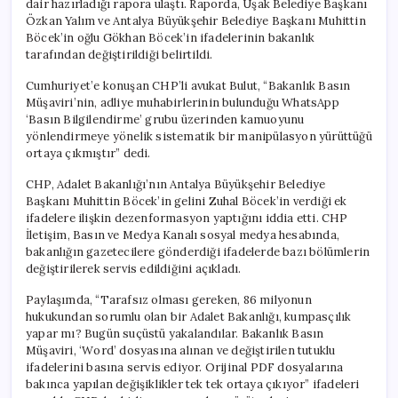
dair hazırladığı rapora ulaştı. Raporda, Uşak Belediye Başkanı
Özkan Yalım ve Antalya Büyükşehir Belediye Başkanı Muhittin
Böcek’in oğlu Gökhan Böcek’in ifadelerinin bakanlık
tarafından değiştirildiği belirtildi.
Cumhuriyet’e konuşan CHP’li avukat Bulut, “Bakanlık Basın
Müşaviri’nin, adliye muhabirlerinin bulunduğu WhatsApp
‘Basın Bilgilendirme’ grubu üzerinden kamuoyunu
yönlendirmeye yönelik sistematik bir manipülasyon yürüttüğü
ortaya çıkmıştır” dedi.
CHP, Adalet Bakanlığı’nın Antalya Büyükşehir Belediye
Başkanı Muhittin Böcek’in gelini Zuhal Böcek’in verdiği ek
ifadelere ilişkin dezenformasyon yaptığını iddia etti. CHP
İletişim, Basın ve Medya Kanalı sosyal medya hesabında,
bakanlığın gazetecilere gönderdiği ifadelerde bazı bölümlerin
değiştirilerek servis edildiğini açıkladı.
Paylaşımda, “Tarafsız olması gereken, 86 milyonun
hukukundan sorumlu olan bir Adalet Bakanlığı, kumpasçılık
yapar mı? Bugün suçüstü yakalandılar. Bakanlık Basın
Müşaviri, ‘Word’ dosyasına alınan ve değiştirilen tutuklu
ifadelerini basına servis ediyor. Orijinal PDF dosyalarına
bakınca yapılan değişiklikler tek tek ortaya çıkıyor” ifadeleri