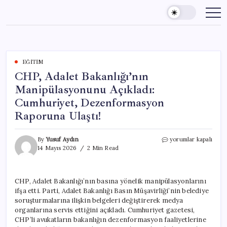
Skip
to
content
EĞITIM
CHP, Adalet Bakanlığı’nın
Manipülasyonunu Açıkladı:
Cumhuriyet, Dezenformasyon
Raporuna Ulaştı!
CHP,
By
Yusuf Aydın
yorumlar kapalı
Adalet
14 Mayıs 2026
2 Min Read
Bakanlığı’nın
Manipülasyonunu
Açıkladı:
CHP, Adalet Bakanlığı’nın basına yönelik manipülasyonlarını
Cumhuriyet,
ifşa etti. Parti, Adalet Bakanlığı Basın Müşavirliği’nin belediye
Dezenformasyon
Raporuna
soruşturmalarına ilişkin belgeleri değiştirerek medya
Ulaştı!
organlarına servis ettiğini açıkladı. Cumhuriyet gazetesi,
için
CHP’li avukatların bakanlığın dezenformasyon faaliyetlerine