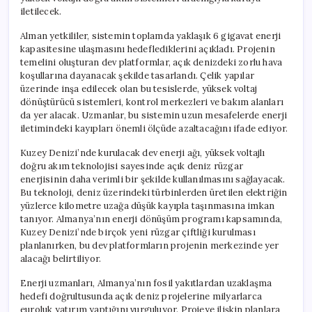
Başlıyor
iletilecek.
için
Alman yetkililer, sistemin toplamda yaklaşık 6 gigavat enerji
kapasitesine ulaşmasını hedeflediklerini açıkladı. Projenin
temelini oluşturan dev platformlar, açık denizdeki zorlu hava
koşullarına dayanacak şekilde tasarlandı. Çelik yapılar
üzerinde inşa edilecek olan bu tesislerde, yüksek voltaj
dönüştürücü sistemleri, kontrol merkezleri ve bakım alanları
da yer alacak. Uzmanlar, bu sistemin uzun mesafelerde enerji
iletimindeki kayıpları önemli ölçüde azaltacağını ifade ediyor.
Kuzey Denizi’nde kurulacak dev enerji ağı, yüksek voltajlı
doğru akım teknolojisi sayesinde açık deniz rüzgar
enerjisinin daha verimli bir şekilde kullanılmasını sağlayacak.
Bu teknoloji, deniz üzerindeki türbinlerden üretilen elektriğin
yüzlerce kilometre uzağa düşük kayıpla taşınmasına imkan
tanıyor. Almanya’nın enerji dönüşüm programı kapsamında,
Kuzey Denizi’nde birçok yeni rüzgar çiftliği kurulması
planlanırken, bu dev platformların projenin merkezinde yer
alacağı belirtiliyor.
Enerji uzmanları, Almanya’nın fosil yakıtlardan uzaklaşma
hedefi doğrultusunda açık deniz projelerine milyarlarca
euroluk yatırım yaptığını vurguluyor. Projeye ilişkin planlara