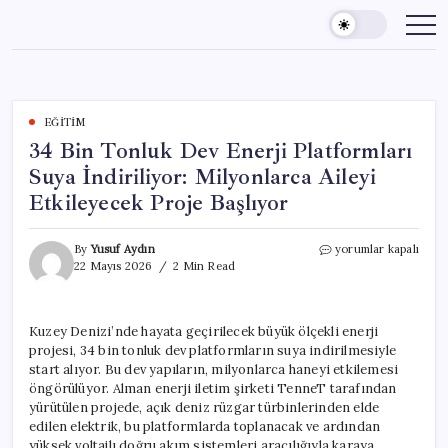
Skip
to
content
EĞITIM
34 Bin Tonluk Dev Enerji Platformları
Suya İndiriliyor: Milyonlarca Aileyi
Etkileyecek Proje Başlıyor
34
By
Yusuf Aydın
yorumlar kapalı
Bin
22 Mayıs 2026
2 Min Read
Tonluk
Dev
Enerji
Kuzey Denizi’nde hayata geçirilecek büyük ölçekli enerji
Platformları
projesi, 34 bin tonluk dev platformların suya indirilmesiyle
Suya
İndiriliyor:
start alıyor. Bu dev yapıların, milyonlarca haneyi etkilemesi
Milyonlarca
öngörülüyor. Alman enerji iletim şirketi TenneT tarafından
Aileyi
yürütülen projede, açık deniz rüzgar türbinlerinden elde
Etkileyecek
edilen elektrik, bu platformlarda toplanacak ve ardından
Proje
yüksek voltajlı doğru akım sistemleri aracılığıyla karaya