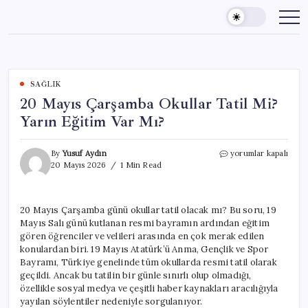
Skip
to
content
SAĞLIK
20 Mayıs Çarşamba Okullar Tatil Mi?
Yarın Eğitim Var Mı?
20
By
Yusuf Aydın
yorumlar kapalı
Mayıs
20 Mayıs 2026
1 Min Read
Çarşamba
Okullar
Tatil
20 Mayıs Çarşamba günü okullar tatil olacak mı? Bu soru, 19
Mi?
Mayıs Salı günü kutlanan resmi bayramın ardından eğitim
Yarın
Eğitim
gören öğrenciler ve velileri arasında en çok merak edilen
Var
konulardan biri. 19 Mayıs Atatürk’ü Anma, Gençlik ve Spor
Mı?
Bayramı, Türkiye genelinde tüm okullarda resmi tatil olarak
için
geçildi. Ancak bu tatilin bir günle sınırlı olup olmadığı,
özellikle sosyal medya ve çeşitli haber kaynakları aracılığıyla
yayılan söylentiler nedeniyle sorgulanıyor.