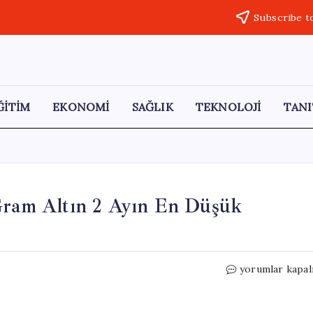
Subscribe t
ĞİTİM
EKONOMİ
SAĞLIK
TEKNOLOJİ
TANI
 Gram Altın 2 Ayın En Düşük
Altın
yorumlar kapal
Piyasasında
Sert
Düşüş: