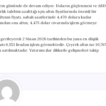
Gram
işlem gününde de devam ediyor. Doların güçlenmesi ve ABD
Altın
lık talebini azalttığı için altın fiyatlarında önemli bir
2
ltının fiyatı, sabah saatlerinde 4,470 dolara kadar
Ayın
dından ons altın, 4,475 dolar civarında işlem görmeye
En
Düşük
Seviyesine
r gerileyerek 2 Nisan 2026 tarihinden bu yana en düşük
İndi
yatı 6,553 liradan işlem görmektedir. Çeyrek altın ise 10,76
için
en satılmaktadır. Yatırımcılar dikkatle gelişmeleri takip