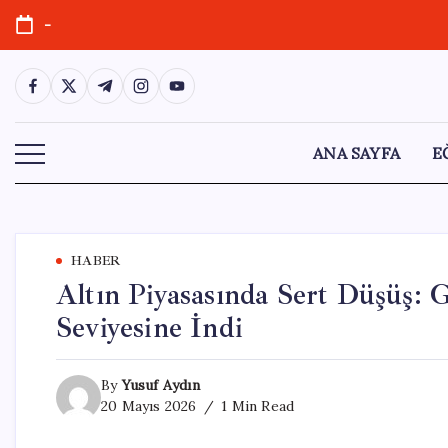
Skip
-
to
content
https://www.facebook.com/
https://twitter.com/
https://t.me/
https://www.instagram.com/
https://youtube.com/
ANA SAYFA
E
HABER
Altın Piyasasında Sert Düşüş:
Seviyesine İndi
By
Yusuf Aydın
20 Mayıs 2026
1 Min Read