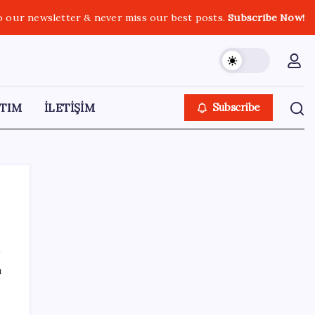
o our newsletter & never miss our best posts.
Subscribe Now!
TIM
İLETİŞİM
Subscribe
SON YAZILAR
ı
Çin, 2 hiperspektral görüntüleme uydusunu
denizden uzaya fırlattı